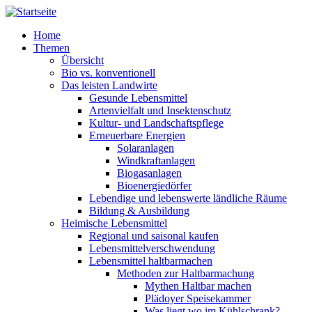
Direkt zum Inhalt
Home
Themen
Übersicht
Bio vs. konventionell
Das leisten Landwirte
Gesunde Lebensmittel
Artenvielfalt und Insektenschutz
Kultur- und Landschaftspflege
Erneuerbare Energien
Solaranlagen
Windkraftanlagen
Biogasanlagen
Bioenergiedörfer
Lebendige und lebenswerte ländliche Räume
Bildung & Ausbildung
Heimische Lebensmittel
Regional und saisonal kaufen
Lebensmittelverschwendung
Lebensmittel haltbarmachen
Methoden zur Haltbarmachung
Mythen Haltbar machen
Plädoyer Speisekammer
Was liegt wo im Kühlschrank?