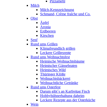
Pizzamehl
Milch
Milch-Kennzeichnung
Schmand, Crème fraȋche und Co.
Obst
Äpfel
Aronia
Erdbeeren
Kirschen
Senf
Rund ums Grillen
Klimafreundlich grillen
Leckere Grillrezepte
Rund ums Weihnachtsfest
Heimische Weihnachtsbäume
Heimischer Gänsebraten
Heimisches Wild
Thüringer Klöße
Weihnachtsbäckerei
Weihnachtliche Getränke
Rund ums Osterfest
Darum gibt´s an Karfreitag Fisch
Hobbyhühnerhaltung daheim
Leckere Rezepte aus der Osterküche
Wein