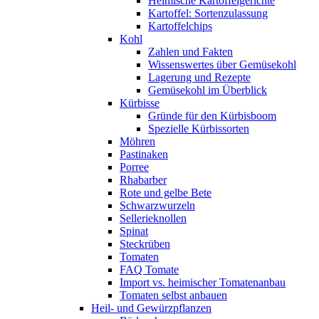
Heimische Kartoffelgerichte
Kartoffel: Sortenzulassung
Kartoffelchips
Kohl
Zahlen und Fakten
Wissenswertes über Gemüsekohl
Lagerung und Rezepte
Gemüsekohl im Überblick
Kürbisse
Gründe für den Kürbisboom
Spezielle Kürbissorten
Möhren
Pastinaken
Porree
Rhabarber
Rote und gelbe Bete
Schwarzwurzeln
Sellerieknollen
Spinat
Steckrüben
Tomaten
FAQ Tomate
Import vs. heimischer Tomatenanbau
Tomaten selbst anbauen
Heil- und Gewürzpflanzen