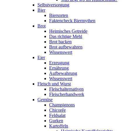
Selbstversorgung
Bier
Biersorten
Faktencheck Biermythen
Brot
Heimisches Getreide
Das richtige Mehl
Brot backen
Brot aufbewahren
Wissenswert
Eier
Erzeugung
Ernährung
Aufbewahrung
Wissenswert
Fleisch und Wurst
Fleischalternativen
Fleischerhandwerk
Gemüse
Champignons
Chicorée
Feldsalat
Gurken
Kartoffeln