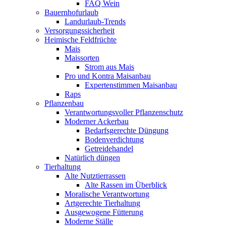
FAQ Wein
Bauernhofurlaub
Landurlaub-Trends
Versorgungssicherheit
Heimische Feldfrüchte
Mais
Maissorten
Strom aus Mais
Pro und Kontra Maisanbau
Expertenstimmen Maisanbau
Raps
Pflanzenbau
Verantwortungsvoller Pflanzenschutz
Moderner Ackerbau
Bedarfsgerechte Düngung
Bodenverdichtung
Getreidehandel
Natürlich düngen
Tierhaltung
Alte Nutztierrassen
Alte Rassen im Überblick
Moralische Verantwortung
Artgerechte Tierhaltung
Ausgewogene Fütterung
Moderne Ställe