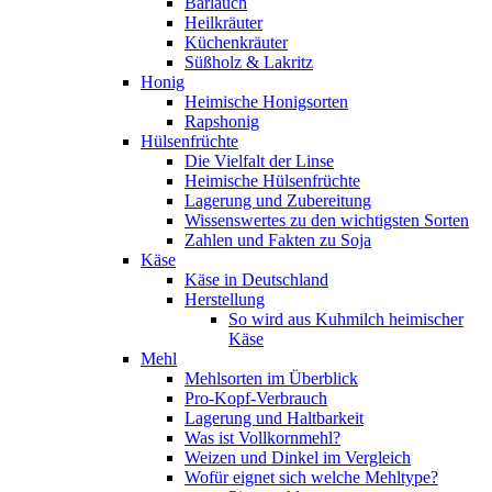
Bärlauch
Heilkräuter
Küchenkräuter
Süßholz & Lakritz
Honig
Heimische Honigsorten
Rapshonig
Hülsenfrüchte
Die Vielfalt der Linse
Heimische Hülsenfrüchte
Lagerung und Zubereitung
Wissenswertes zu den wichtigsten Sorten
Zahlen und Fakten zu Soja
Käse
Käse in Deutschland
Herstellung
So wird aus Kuhmilch heimischer
Käse
Mehl
Mehlsorten im Überblick
Pro-Kopf-Verbrauch
Lagerung und Haltbarkeit
Was ist Vollkornmehl?
Weizen und Dinkel im Vergleich
Wofür eignet sich welche Mehltype?