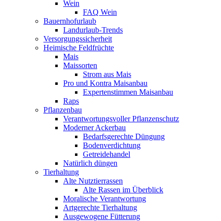
Wein
FAQ Wein
Bauernhofurlaub
Landurlaub-Trends
Versorgungssicherheit
Heimische Feldfrüchte
Mais
Maissorten
Strom aus Mais
Pro und Kontra Maisanbau
Expertenstimmen Maisanbau
Raps
Pflanzenbau
Verantwortungsvoller Pflanzenschutz
Moderner Ackerbau
Bedarfsgerechte Düngung
Bodenverdichtung
Getreidehandel
Natürlich düngen
Tierhaltung
Alte Nutztierrassen
Alte Rassen im Überblick
Moralische Verantwortung
Artgerechte Tierhaltung
Ausgewogene Fütterung