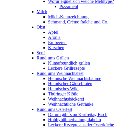
Wofür eignet sich welche Mehltype?
Pizzamehl
Milch
Milch-Kennzeichnung
Schmand, Crème fraȋche und Co.
Obst
Äpfel
Aronia
Erdbeeren
Kirschen
Senf
Rund ums Grillen
Klimafreundlich grillen
Leckere Grillrezepte
Rund ums Weihnachtsfest
Heimische Weihnachtsbäume
Heimischer Gänsebraten
Heimisches Wild
Thüringer Klöße
Weihnachtsbäckerei
Weihnachtliche Getränke
Rund ums Osterfest
Darum gibt´s an Karfreitag Fisch
Hobbyhühnerhaltung daheim
Leckere Rezepte aus der Osterküche