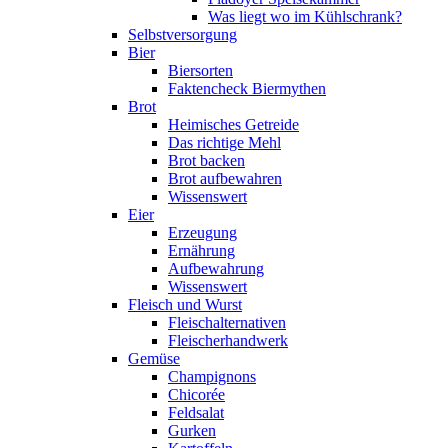
Was liegt wo im Kühlschrank?
Selbstversorgung
Bier
Biersorten
Faktencheck Biermythen
Brot
Heimisches Getreide
Das richtige Mehl
Brot backen
Brot aufbewahren
Wissenswert
Eier
Erzeugung
Ernährung
Aufbewahrung
Wissenswert
Fleisch und Wurst
Fleischalternativen
Fleischerhandwerk
Gemüse
Champignons
Chicorée
Feldsalat
Gurken