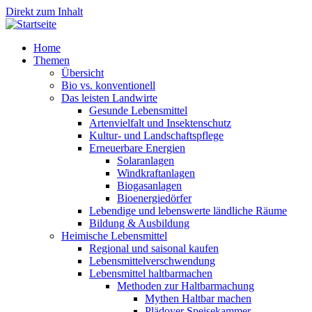
Direkt zum Inhalt
Home
Themen
Übersicht
Bio vs. konventionell
Das leisten Landwirte
Gesunde Lebensmittel
Artenvielfalt und Insektenschutz
Kultur- und Landschaftspflege
Erneuerbare Energien
Solaranlagen
Windkraftanlagen
Biogasanlagen
Bioenergiedörfer
Lebendige und lebenswerte ländliche Räume
Bildung & Ausbildung
Heimische Lebensmittel
Regional und saisonal kaufen
Lebensmittelverschwendung
Lebensmittel haltbarmachen
Methoden zur Haltbarmachung
Mythen Haltbar machen
Plädoyer Speisekammer