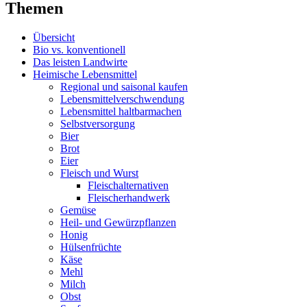
Themen
Übersicht
Bio vs. konventionell
Das leisten Landwirte
Heimische Lebensmittel
Regional und saisonal kaufen
Lebensmittelverschwendung
Lebensmittel haltbarmachen
Selbstversorgung
Bier
Brot
Eier
Fleisch und Wurst
Fleischalternativen
Fleischerhandwerk
Gemüse
Heil- und Gewürzpflanzen
Honig
Hülsenfrüchte
Käse
Mehl
Milch
Obst