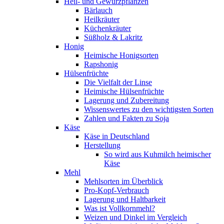
Heil- und Gewürzpflanzen
Bärlauch
Heilkräuter
Küchenkräuter
Süßholz & Lakritz
Honig
Heimische Honigsorten
Rapshonig
Hülsenfrüchte
Die Vielfalt der Linse
Heimische Hülsenfrüchte
Lagerung und Zubereitung
Wissenswertes zu den wichtigsten Sorten
Zahlen und Fakten zu Soja
Käse
Käse in Deutschland
Herstellung
So wird aus Kuhmilch heimischer
Käse
Mehl
Mehlsorten im Überblick
Pro-Kopf-Verbrauch
Lagerung und Haltbarkeit
Was ist Vollkornmehl?
Weizen und Dinkel im Vergleich