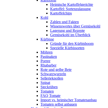
Kartoffeln
Heimische Kartoffelgerichte
Kartoffel: Sortenzulassung
Kartoffelchips
Kohl
Zahlen und Fakten
Wissenswertes über Gemüsekohl
Lagerung und Rezepte
Gemüsekohl im Überblick
Kürbisse
Gründe für den Kürbisboom
Spezielle Kürbissorten
Möhren
Pastinaken
Porree
Rhabarber
Rote und gelbe Bete
Schwarzwurzeln
Sellerieknollen
Spinat
Steckrüben
Tomaten
FAQ Tomate
Import vs. heimischer Tomatenanbau
Tomaten selbst anbauen