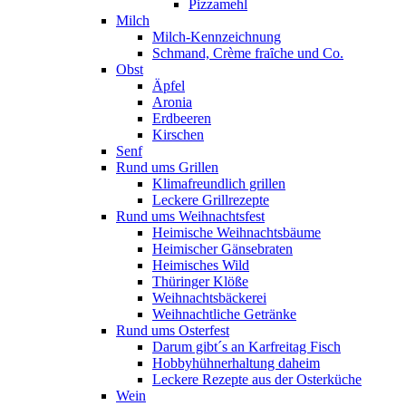
Pizzamehl
Milch
Milch-Kennzeichnung
Schmand, Crème fraȋche und Co.
Obst
Äpfel
Aronia
Erdbeeren
Kirschen
Senf
Rund ums Grillen
Klimafreundlich grillen
Leckere Grillrezepte
Rund ums Weihnachtsfest
Heimische Weihnachtsbäume
Heimischer Gänsebraten
Heimisches Wild
Thüringer Klöße
Weihnachtsbäckerei
Weihnachtliche Getränke
Rund ums Osterfest
Darum gibt´s an Karfreitag Fisch
Hobbyhühnerhaltung daheim
Leckere Rezepte aus der Osterküche
Wein