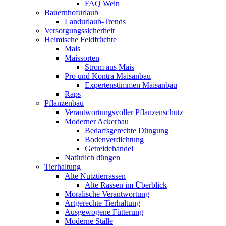
FAQ Wein
Bauernhofurlaub
Landurlaub-Trends
Versorgungssicherheit
Heimische Feldfrüchte
Mais
Maissorten
Strom aus Mais
Pro und Kontra Maisanbau
Expertenstimmen Maisanbau
Raps
Pflanzenbau
Verantwortungsvoller Pflanzenschutz
Moderner Ackerbau
Bedarfsgerechte Düngung
Bodenverdichtung
Getreidehandel
Natürlich düngen
Tierhaltung
Alte Nutztierrassen
Alte Rassen im Überblick
Moralische Verantwortung
Artgerechte Tierhaltung
Ausgewogene Fütterung
Moderne Ställe