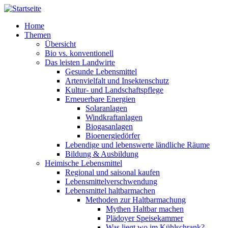
Direkt zum Inhalt
Home
Themen
Übersicht
Bio vs. konventionell
Das leisten Landwirte
Gesunde Lebensmittel
Artenvielfalt und Insektenschutz
Kultur- und Landschaftspflege
Erneuerbare Energien
Solaranlagen
Windkraftanlagen
Biogasanlagen
Bioenergiedörfer
Lebendige und lebenswerte ländliche Räume
Bildung & Ausbildung
Heimische Lebensmittel
Regional und saisonal kaufen
Lebensmittelverschwendung
Lebensmittel haltbarmachen
Methoden zur Haltbarmachung
Mythen Haltbar machen
Plädoyer Speisekammer
Was liegt wo im Kühlschrank?