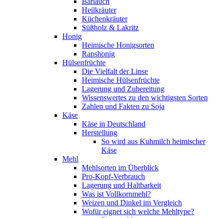
Bärlauch
Heilkräuter
Küchenkräuter
Süßholz & Lakritz
Honig
Heimische Honigsorten
Rapshonig
Hülsenfrüchte
Die Vielfalt der Linse
Heimische Hülsenfrüchte
Lagerung und Zubereitung
Wissenswertes zu den wichtigsten Sorten
Zahlen und Fakten zu Soja
Käse
Käse in Deutschland
Herstellung
So wird aus Kuhmilch heimischer
Käse
Mehl
Mehlsorten im Überblick
Pro-Kopf-Verbrauch
Lagerung und Haltbarkeit
Was ist Vollkornmehl?
Weizen und Dinkel im Vergleich
Wofür eignet sich welche Mehltype?