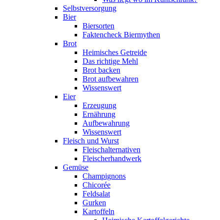
Selbstversorgung
Bier
Biersorten
Faktencheck Biermythen
Brot
Heimisches Getreide
Das richtige Mehl
Brot backen
Brot aufbewahren
Wissenswert
Eier
Erzeugung
Ernährung
Aufbewahrung
Wissenswert
Fleisch und Wurst
Fleischalternativen
Fleischerhandwerk
Gemüse
Champignons
Chicorée
Feldsalat
Gurken
Kartoffeln