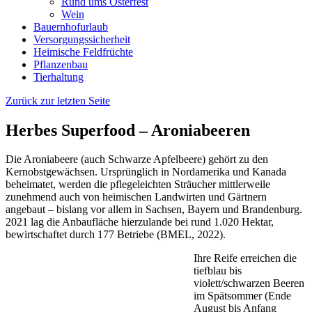
Rund ums Osterfest
Wein
Bauernhofurlaub
Versorgungssicherheit
Heimische Feldfrüchte
Pflanzenbau
Tierhaltung
Zurück zur letzten Seite
Herbes Superfood – Aroniabeeren
Die Aroniabeere (auch Schwarze Apfelbeere) gehört zu den
Kernobstgewächsen. Ursprünglich in Nordamerika und Kanada
beheimatet, werden die pflegeleichten Sträucher mittlerweile
zunehmend auch von heimischen Landwirten und Gärtnern
angebaut – bislang vor allem in Sachsen, Bayern und Brandenburg.
2021 lag die Anbaufläche hierzulande bei rund 1.020 Hektar,
bewirtschaftet durch 177 Betriebe (BMEL, 2022).
Ihre Reife erreichen die
tiefblau bis
violett/schwarzen Beeren
im Spätsommer (Ende
August bis Anfang