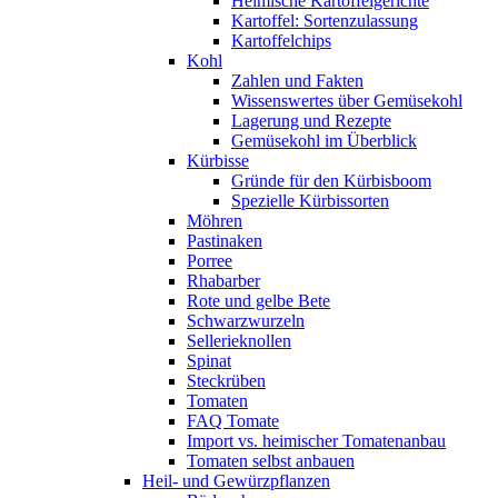
Heimische Kartoffelgerichte
Kartoffel: Sortenzulassung
Kartoffelchips
Kohl
Zahlen und Fakten
Wissenswertes über Gemüsekohl
Lagerung und Rezepte
Gemüsekohl im Überblick
Kürbisse
Gründe für den Kürbisboom
Spezielle Kürbissorten
Möhren
Pastinaken
Porree
Rhabarber
Rote und gelbe Bete
Schwarzwurzeln
Sellerieknollen
Spinat
Steckrüben
Tomaten
FAQ Tomate
Import vs. heimischer Tomatenanbau
Tomaten selbst anbauen
Heil- und Gewürzpflanzen