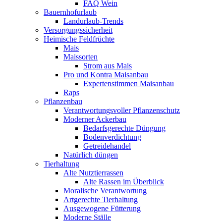
FAQ Wein
Bauernhofurlaub
Landurlaub-Trends
Versorgungssicherheit
Heimische Feldfrüchte
Mais
Maissorten
Strom aus Mais
Pro und Kontra Maisanbau
Expertenstimmen Maisanbau
Raps
Pflanzenbau
Verantwortungsvoller Pflanzenschutz
Moderner Ackerbau
Bedarfsgerechte Düngung
Bodenverdichtung
Getreidehandel
Natürlich düngen
Tierhaltung
Alte Nutztierrassen
Alte Rassen im Überblick
Moralische Verantwortung
Artgerechte Tierhaltung
Ausgewogene Fütterung
Moderne Ställe