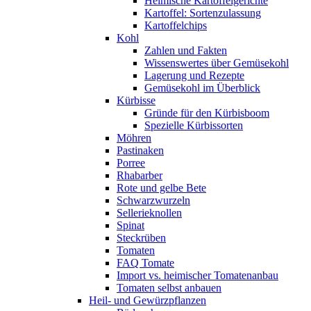
Heimische Kartoffelgerichte
Kartoffel: Sortenzulassung
Kartoffelchips
Kohl
Zahlen und Fakten
Wissenswertes über Gemüsekohl
Lagerung und Rezepte
Gemüsekohl im Überblick
Kürbisse
Gründe für den Kürbisboom
Spezielle Kürbissorten
Möhren
Pastinaken
Porree
Rhabarber
Rote und gelbe Bete
Schwarzwurzeln
Sellerieknollen
Spinat
Steckrüben
Tomaten
FAQ Tomate
Import vs. heimischer Tomatenanbau
Tomaten selbst anbauen
Heil- und Gewürzpflanzen