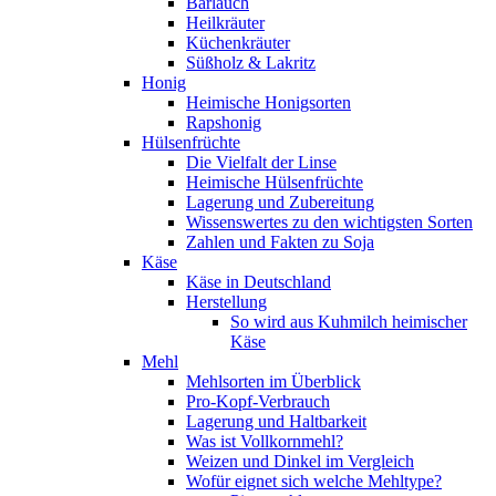
Bärlauch
Heilkräuter
Küchenkräuter
Süßholz & Lakritz
Honig
Heimische Honigsorten
Rapshonig
Hülsenfrüchte
Die Vielfalt der Linse
Heimische Hülsenfrüchte
Lagerung und Zubereitung
Wissenswertes zu den wichtigsten Sorten
Zahlen und Fakten zu Soja
Käse
Käse in Deutschland
Herstellung
So wird aus Kuhmilch heimischer
Käse
Mehl
Mehlsorten im Überblick
Pro-Kopf-Verbrauch
Lagerung und Haltbarkeit
Was ist Vollkornmehl?
Weizen und Dinkel im Vergleich
Wofür eignet sich welche Mehltype?