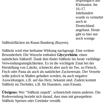
ursprünglich aus
Kleinasien. Im
16./17.
Jahrhundert
wurde es vermehrt
auch in
Deutschland
angebaut. Heute
gibt es hier nur
noch wenige
Süßholzflächen im Raum Bamberg (Bayern).
Süßholz wird eine heilsame Wirkung nachgesagt. Eine weitere
Besonderheit: Die Wurzeln enthalten
Glycyrrhizin
, einen
natürlichen Süßstoff. Dank ihm findet Süßholz bis heute vielfältige
Verwendungsmöglichkeiten. Es ist die wichtigste Zutat bei der
Herstellung von Lakritz, schmeckt aber auch im Tee, zu Fleisch,
Fisch oder Pasta als auch als natürlicher Zuckerersatz. Der Verzehr
sollte jedoch in Maßen gehalten werden, da auch negative
Auswirkungen, z.B. auf das Herz, bekannt sind. Zudem kommt
Süßholz im Tierfutter, z.B. für Haustiere, zum Einsatz.
Übrigens:
Wer "Süßholz raspelt", schmeichelt einem anderen. Die
Redewendung bezieht sich darauf, dass man mit greaspeltem
Süßholz Speisen oder Getränke versüßt.