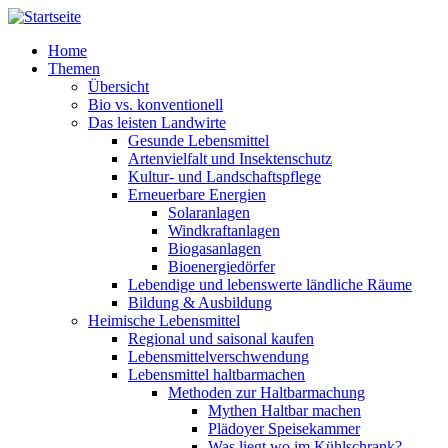
Direkt zum Inhalt
Home
Themen
Übersicht
Bio vs. konventionell
Das leisten Landwirte
Gesunde Lebensmittel
Artenvielfalt und Insektenschutz
Kultur- und Landschaftspflege
Erneuerbare Energien
Solaranlagen
Windkraftanlagen
Biogasanlagen
Bioenergiedörfer
Lebendige und lebenswerte ländliche Räume
Bildung & Ausbildung
Heimische Lebensmittel
Regional und saisonal kaufen
Lebensmittelverschwendung
Lebensmittel haltbarmachen
Methoden zur Haltbarmachung
Mythen Haltbar machen
Plädoyer Speisekammer
Was liegt wo im Kühlschrank?