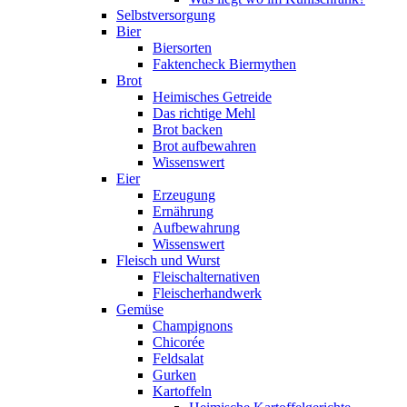
Selbstversorgung
Bier
Biersorten
Faktencheck Biermythen
Brot
Heimisches Getreide
Das richtige Mehl
Brot backen
Brot aufbewahren
Wissenswert
Eier
Erzeugung
Ernährung
Aufbewahrung
Wissenswert
Fleisch und Wurst
Fleischalternativen
Fleischerhandwerk
Gemüse
Champignons
Chicorée
Feldsalat
Gurken
Kartoffeln