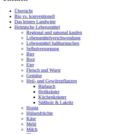
Übersicht
Bio vs. konventionell
Das leisten Landwirte
Heimische Lebensmittel
Regional und saisonal kaufen
Lebensmittelverschwendung
Lebensmittel haltbarmachen
Selbstversorgung
Bier
Brot
Eier
Fleisch und Wurst
Gemüse
Heil- und Gewürzpflanzen
Bärlauch
Heilkräuter
Küchenkräuter
Süßholz & Lakritz
Honig
Hülsenfrüchte
Käse
Mehl
Milch