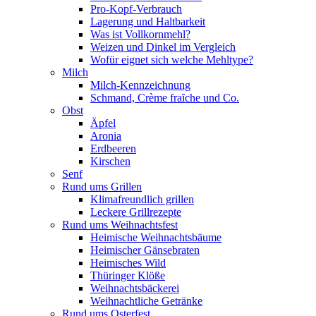
Pro-Kopf-Verbrauch
Lagerung und Haltbarkeit
Was ist Vollkornmehl?
Weizen und Dinkel im Vergleich
Wofür eignet sich welche Mehltype?
Milch
Milch-Kennzeichnung
Schmand, Crème fraȋche und Co.
Obst
Äpfel
Aronia
Erdbeeren
Kirschen
Senf
Rund ums Grillen
Klimafreundlich grillen
Leckere Grillrezepte
Rund ums Weihnachtsfest
Heimische Weihnachtsbäume
Heimischer Gänsebraten
Heimisches Wild
Thüringer Klöße
Weihnachtsbäckerei
Weihnachtliche Getränke
Rund ums Osterfest