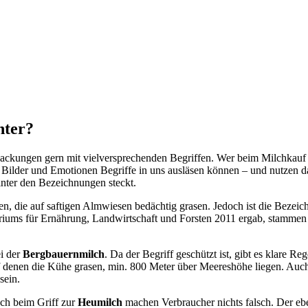
nter?
ackungen gern mit vielversprechenden Begriffen. Wer beim Milchkauf au
ilder und Emotionen Begriffe in uns ausläsen können – und nutzen das
inter den Bezeichnungen steckt.
n, die auf saftigen Almwiesen bedächtig grasen. Jedoch ist die Bezeichn
iums für Ernährung, Landwirtschaft und Forsten 2011 ergab, stammen le
ei der
Bergbauernmilch
. Da der Begriff geschützt ist, gibt es klare Re
denen die Kühe grasen, min. 800 Meter über Meereshöhe liegen. Auch 
sein.
ch beim Griff zur
Heumilch
machen Verbraucher nichts falsch. Der eben