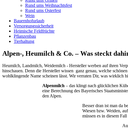
Rund ums Grillen
Rund ums Weihnachtsfest
Rund ums Osterfest
Wein
Bauernhofurlaub
Versorgungssicherheit
Heimische Feldfrüchte
Pflanzenbau
Tierhaltung
Alpen-, Heumilch & Co. – Was steckt dahi
Heumilch, Landmilch, Weidemilch - Hersteller werben auf ihren Verp
hinschauen. Denn die Hersteller wissen ganz genau, welche schönen B
wohlklingende Name scheinen lässt. Wir verraten Dir, was wirklich h
Alpenmilch
– das klingt nach glücklichen Kühe
eine Berechnung des Bayerisches Staatsminister
den Alpen.
Besser dran ist man da b
Wiesen bzw. Weiden, auf 
müssen es in diesem Fall 
Au