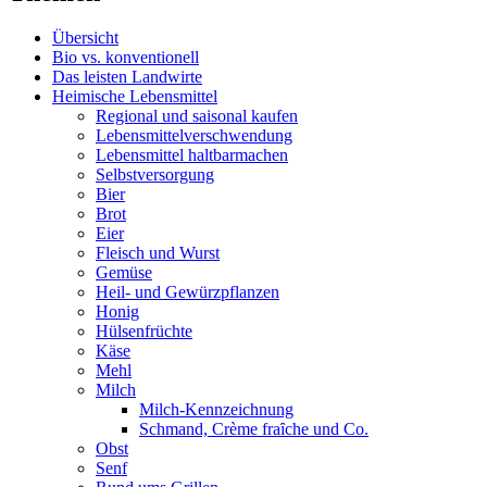
Übersicht
Bio vs. konventionell
Das leisten Landwirte
Heimische Lebensmittel
Regional und saisonal kaufen
Lebensmittelverschwendung
Lebensmittel haltbarmachen
Selbstversorgung
Bier
Brot
Eier
Fleisch und Wurst
Gemüse
Heil- und Gewürzpflanzen
Honig
Hülsenfrüchte
Käse
Mehl
Milch
Milch-Kennzeichnung
Schmand, Crème fraȋche und Co.
Obst
Senf