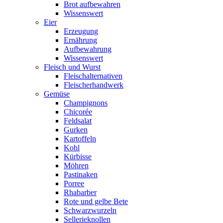
Brot aufbewahren
Wissenswert
Eier
Erzeugung
Ernährung
Aufbewahrung
Wissenswert
Fleisch und Wurst
Fleischalternativen
Fleischerhandwerk
Gemüse
Champignons
Chicorée
Feldsalat
Gurken
Kartoffeln
Kohl
Kürbisse
Möhren
Pastinaken
Porree
Rhabarber
Rote und gelbe Bete
Schwarzwurzeln
Sellerieknollen