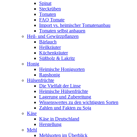
Spinat
Steckrüben
Tomaten
FAQ Tomate
Import vs. heimischer Tomatenanbau
Tomaten selbst anbauen
Heil- und Gewürzpflanzen
Bärlauch
Heilkräuter
Küchenkräuter
Süßholz & Lakritz
Honig
Heimische Honigsorten
Rapshonig
Hülsenfrüchte
Die Vielfalt der Linse
Heimische Hülsenfrüchte
Lagerung und Zubereitung
Wissenswertes zu den wichtigsten Sorten
Zahlen und Fakten zu Soja
Käse
Käse in Deutschland
Herstellung
Mehl
Mehlsorten im Überblick