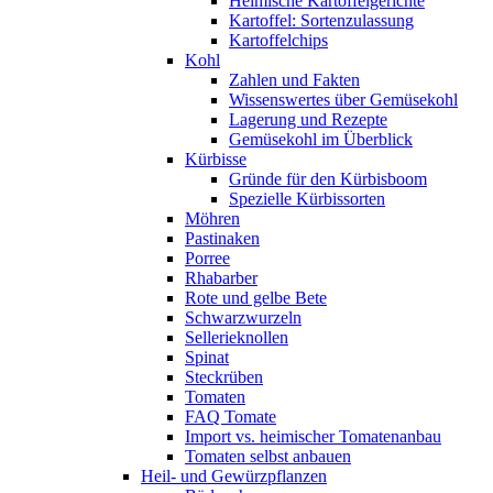
Heimische Kartoffelgerichte
Kartoffel: Sortenzulassung
Kartoffelchips
Kohl
Zahlen und Fakten
Wissenswertes über Gemüsekohl
Lagerung und Rezepte
Gemüsekohl im Überblick
Kürbisse
Gründe für den Kürbisboom
Spezielle Kürbissorten
Möhren
Pastinaken
Porree
Rhabarber
Rote und gelbe Bete
Schwarzwurzeln
Sellerieknollen
Spinat
Steckrüben
Tomaten
FAQ Tomate
Import vs. heimischer Tomatenanbau
Tomaten selbst anbauen
Heil- und Gewürzpflanzen