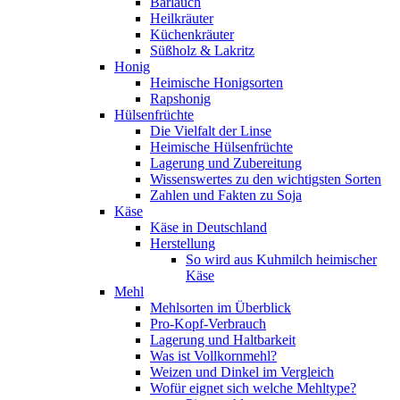
Bärlauch
Heilkräuter
Küchenkräuter
Süßholz & Lakritz
Honig
Heimische Honigsorten
Rapshonig
Hülsenfrüchte
Die Vielfalt der Linse
Heimische Hülsenfrüchte
Lagerung und Zubereitung
Wissenswertes zu den wichtigsten Sorten
Zahlen und Fakten zu Soja
Käse
Käse in Deutschland
Herstellung
So wird aus Kuhmilch heimischer
Käse
Mehl
Mehlsorten im Überblick
Pro-Kopf-Verbrauch
Lagerung und Haltbarkeit
Was ist Vollkornmehl?
Weizen und Dinkel im Vergleich
Wofür eignet sich welche Mehltype?