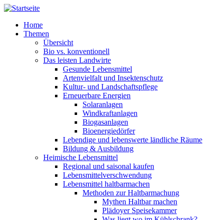
Direkt zum Inhalt
Home
Themen
Übersicht
Bio vs. konventionell
Das leisten Landwirte
Gesunde Lebensmittel
Artenvielfalt und Insektenschutz
Kultur- und Landschaftspflege
Erneuerbare Energien
Solaranlagen
Windkraftanlagen
Biogasanlagen
Bioenergiedörfer
Lebendige und lebenswerte ländliche Räume
Bildung & Ausbildung
Heimische Lebensmittel
Regional und saisonal kaufen
Lebensmittelverschwendung
Lebensmittel haltbarmachen
Methoden zur Haltbarmachung
Mythen Haltbar machen
Plädoyer Speisekammer
Was liegt wo im Kühlschrank?