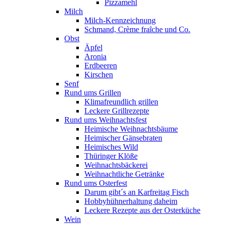
Pizzamehl
Milch
Milch-Kennzeichnung
Schmand, Crème fraȋche und Co.
Obst
Äpfel
Aronia
Erdbeeren
Kirschen
Senf
Rund ums Grillen
Klimafreundlich grillen
Leckere Grillrezepte
Rund ums Weihnachtsfest
Heimische Weihnachtsbäume
Heimischer Gänsebraten
Heimisches Wild
Thüringer Klöße
Weihnachtsbäckerei
Weihnachtliche Getränke
Rund ums Osterfest
Darum gibt´s an Karfreitag Fisch
Hobbyhühnerhaltung daheim
Leckere Rezepte aus der Osterküche
Wein