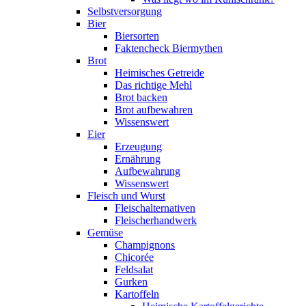
Selbstversorgung
Bier
Biersorten
Faktencheck Biermythen
Brot
Heimisches Getreide
Das richtige Mehl
Brot backen
Brot aufbewahren
Wissenswert
Eier
Erzeugung
Ernährung
Aufbewahrung
Wissenswert
Fleisch und Wurst
Fleischalternativen
Fleischerhandwerk
Gemüse
Champignons
Chicorée
Feldsalat
Gurken
Kartoffeln