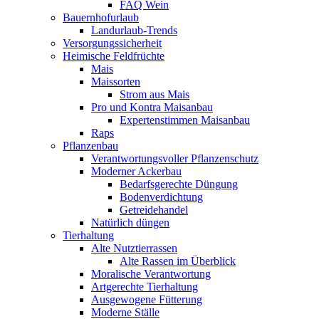
FAQ Wein
Bauernhofurlaub
Landurlaub-Trends
Versorgungssicherheit
Heimische Feldfrüchte
Mais
Maissorten
Strom aus Mais
Pro und Kontra Maisanbau
Expertenstimmen Maisanbau
Raps
Pflanzenbau
Verantwortungsvoller Pflanzenschutz
Moderner Ackerbau
Bedarfsgerechte Düngung
Bodenverdichtung
Getreidehandel
Natürlich düngen
Tierhaltung
Alte Nutztierrassen
Alte Rassen im Überblick
Moralische Verantwortung
Artgerechte Tierhaltung
Ausgewogene Fütterung
Moderne Ställe