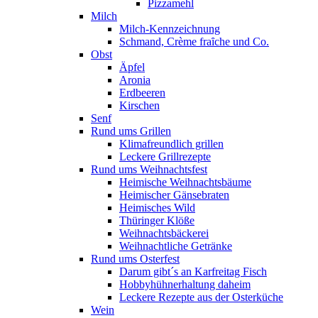
Pizzamehl
Milch
Milch-Kennzeichnung
Schmand, Crème fraȋche und Co.
Obst
Äpfel
Aronia
Erdbeeren
Kirschen
Senf
Rund ums Grillen
Klimafreundlich grillen
Leckere Grillrezepte
Rund ums Weihnachtsfest
Heimische Weihnachtsbäume
Heimischer Gänsebraten
Heimisches Wild
Thüringer Klöße
Weihnachtsbäckerei
Weihnachtliche Getränke
Rund ums Osterfest
Darum gibt´s an Karfreitag Fisch
Hobbyhühnerhaltung daheim
Leckere Rezepte aus der Osterküche
Wein