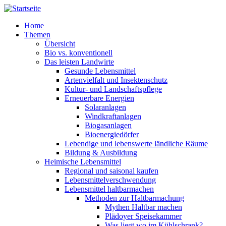
Direkt zum Inhalt
Home
Themen
Übersicht
Bio vs. konventionell
Das leisten Landwirte
Gesunde Lebensmittel
Artenvielfalt und Insektenschutz
Kultur- und Landschaftspflege
Erneuerbare Energien
Solaranlagen
Windkraftanlagen
Biogasanlagen
Bioenergiedörfer
Lebendige und lebenswerte ländliche Räume
Bildung & Ausbildung
Heimische Lebensmittel
Regional und saisonal kaufen
Lebensmittelverschwendung
Lebensmittel haltbarmachen
Methoden zur Haltbarmachung
Mythen Haltbar machen
Plädoyer Speisekammer
Was liegt wo im Kühlschrank?