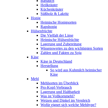
Bärlauch
Heilkräuter
Küchenkräuter
Süßholz & Lakritz
Honig
Heimische Honigsorten
Rapshonig
Hülsenfrüchte
Die Vielfalt der Linse
Heimische Hülsenfrüchte
Lagerung und Zubereitung
Wissenswertes zu den wichtigsten Sorten
Zahlen und Fakten zu Soja
Käse
Käse in Deutschland
Herstellung
So wird aus Kuhmilch heimischer
Käse
Mehl
Mehlsorten im Überblick
Pro-Kopf-Verbrauch
Lagerung und Haltbarkeit
Was ist Vollkornmehl?
Weizen und Dinkel im Vergleich
Wofür eignet sich welche Mehltype?