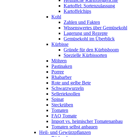
Heimische Kartoffelgerichte
Kartoffel: Sortenzulassung
Kartoffelchips
Kohl
Zahlen und Fakten
Wissenswertes über Gemüsekohl
Lagerung und Rezepte
Gemüsekohl im Überblick
Kürbisse
Gründe für den Kürbisboom
Spezielle Kürbissorten
Möhren
Pastinaken
Porree
Rhabarber
Rote und gelbe Bete
Schwarzwurzeln
Sellerieknollen
Spinat
Steckrüben
Tomaten
FAQ Tomate
Import vs. heimischer Tomatenanbau
Tomaten selbst anbauen
Heil- und Gewürzpflanzen