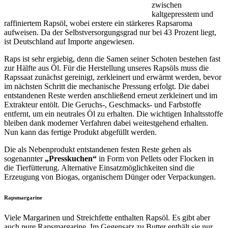
zwischen
kaltgepresstem und
raffiniertem Rapsöl, wobei erstere ein stärkeres Rapsaroma
aufweisen. Da der Selbstversorgungsgrad nur bei 43 Prozent liegt,
ist Deutschland auf Importe angewiesen.
Raps ist sehr ergiebig, denn die Samen seiner Schoten bestehen fast
zur Hälfte aus Öl. Für die Herstellung unseres Rapsöls muss die
Rapssaat zunächst gereinigt, zerkleinert und erwärmt werden, bevor
im nächsten Schritt die mechanische Pressung erfolgt. Die dabei
entstandenen Reste werden anschließend erneut zerkleinert und im
Extrakteur entölt. Die Geruchs-, Geschmacks- und Farbstoffe
entfernt, um ein neutrales Öl zu erhalten. Die wichtigen Inhaltsstoffe
bleiben dank moderner Verfahren dabei weitestgehend erhalten.
Nun kann das fertige Produkt abgefüllt werden.
Die als Nebenprodukt entstandenen festen Reste gehen als
sogenannter
„Presskuchen“
in Form von Pellets oder Flocken in
die Tierfütterung. Alternative Einsatzmöglichkeiten sind die
Erzeugung von Biogas, organischem Dünger oder Verpackungen.
Rapsmargarine
Viele Margarinen und Streichfette enthalten Rapsöl. Es gibt aber
auch pure Rapsmargarine. Im Gegensatz zu Butter enthält sie nur