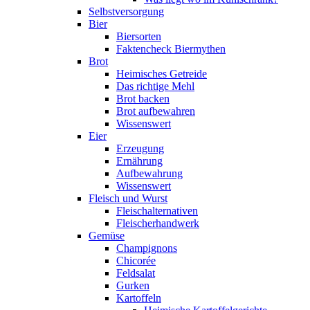
Selbstversorgung
Bier
Biersorten
Faktencheck Biermythen
Brot
Heimisches Getreide
Das richtige Mehl
Brot backen
Brot aufbewahren
Wissenswert
Eier
Erzeugung
Ernährung
Aufbewahrung
Wissenswert
Fleisch und Wurst
Fleischalternativen
Fleischerhandwerk
Gemüse
Champignons
Chicorée
Feldsalat
Gurken
Kartoffeln