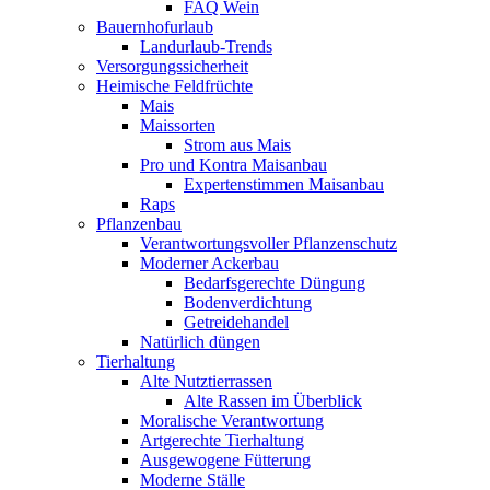
FAQ Wein
Bauernhofurlaub
Landurlaub-Trends
Versorgungssicherheit
Heimische Feldfrüchte
Mais
Maissorten
Strom aus Mais
Pro und Kontra Maisanbau
Expertenstimmen Maisanbau
Raps
Pflanzenbau
Verantwortungsvoller Pflanzenschutz
Moderner Ackerbau
Bedarfsgerechte Düngung
Bodenverdichtung
Getreidehandel
Natürlich düngen
Tierhaltung
Alte Nutztierrassen
Alte Rassen im Überblick
Moralische Verantwortung
Artgerechte Tierhaltung
Ausgewogene Fütterung
Moderne Ställe