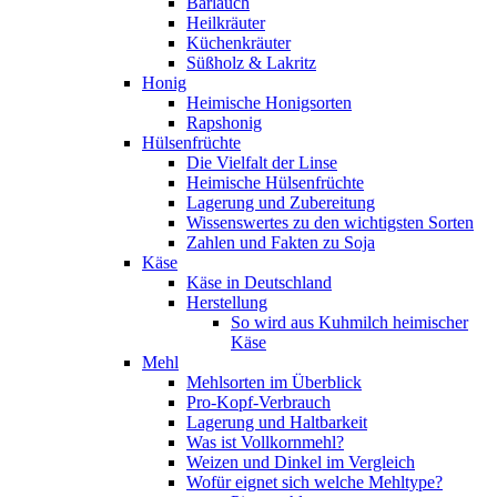
Bärlauch
Heilkräuter
Küchenkräuter
Süßholz & Lakritz
Honig
Heimische Honigsorten
Rapshonig
Hülsenfrüchte
Die Vielfalt der Linse
Heimische Hülsenfrüchte
Lagerung und Zubereitung
Wissenswertes zu den wichtigsten Sorten
Zahlen und Fakten zu Soja
Käse
Käse in Deutschland
Herstellung
So wird aus Kuhmilch heimischer
Käse
Mehl
Mehlsorten im Überblick
Pro-Kopf-Verbrauch
Lagerung und Haltbarkeit
Was ist Vollkornmehl?
Weizen und Dinkel im Vergleich
Wofür eignet sich welche Mehltype?