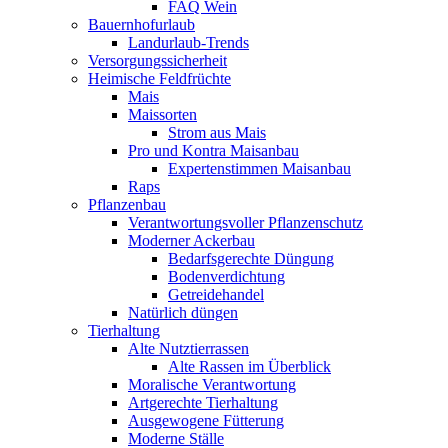
FAQ Wein
Bauernhofurlaub
Landurlaub-Trends
Versorgungssicherheit
Heimische Feldfrüchte
Mais
Maissorten
Strom aus Mais
Pro und Kontra Maisanbau
Expertenstimmen Maisanbau
Raps
Pflanzenbau
Verantwortungsvoller Pflanzenschutz
Moderner Ackerbau
Bedarfsgerechte Düngung
Bodenverdichtung
Getreidehandel
Natürlich düngen
Tierhaltung
Alte Nutztierrassen
Alte Rassen im Überblick
Moralische Verantwortung
Artgerechte Tierhaltung
Ausgewogene Fütterung
Moderne Ställe