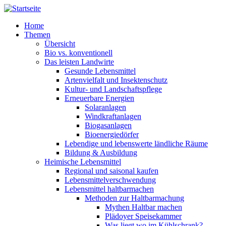
Direkt zum Inhalt
Home
Themen
Übersicht
Bio vs. konventionell
Das leisten Landwirte
Gesunde Lebensmittel
Artenvielfalt und Insektenschutz
Kultur- und Landschaftspflege
Erneuerbare Energien
Solaranlagen
Windkraftanlagen
Biogasanlagen
Bioenergiedörfer
Lebendige und lebenswerte ländliche Räume
Bildung & Ausbildung
Heimische Lebensmittel
Regional und saisonal kaufen
Lebensmittelverschwendung
Lebensmittel haltbarmachen
Methoden zur Haltbarmachung
Mythen Haltbar machen
Plädoyer Speisekammer
Was liegt wo im Kühlschrank?