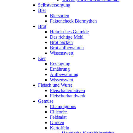
Selbstversorgung
Bier
Biersorten
Faktencheck Biermythen
Brot
Heimisches Getreide
Das richtige Mehl
Brot backen
Brot aufbewahren
Wissenswert
Eier
Erzeugung
Ernährung
Aufbewahrung
Wissenswert
Fleisch und Wurst
Fleischalternativen
Fleischerhandwerk
Gemüse
Champignons
Chicorée
Feldsalat
Gurken
Kartoffeln