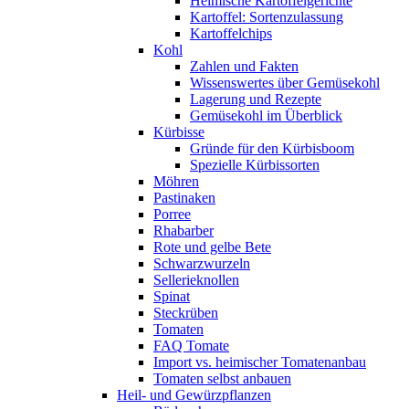
Heimische Kartoffelgerichte
Kartoffel: Sortenzulassung
Kartoffelchips
Kohl
Zahlen und Fakten
Wissenswertes über Gemüsekohl
Lagerung und Rezepte
Gemüsekohl im Überblick
Kürbisse
Gründe für den Kürbisboom
Spezielle Kürbissorten
Möhren
Pastinaken
Porree
Rhabarber
Rote und gelbe Bete
Schwarzwurzeln
Sellerieknollen
Spinat
Steckrüben
Tomaten
FAQ Tomate
Import vs. heimischer Tomatenanbau
Tomaten selbst anbauen
Heil- und Gewürzpflanzen