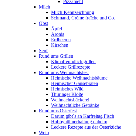
Pizzamehl
Milch
Milch-Kennzeichnung
Schmand, Crème fraȋche und Co.
Obst
Äpfel
Aronia
Erdbeeren
Kirschen
Senf
Rund ums Grillen
Klimafreundlich grillen
Leckere Grillrezepte
Rund ums Weihnachtsfest
Heimische Weihnachtsbäume
Heimischer Gänsebraten
Heimisches Wild
Thüringer Klöße
Weihnachtsbäckerei
Weihnachtliche Getränke
Rund ums Osterfest
Darum gibt´s an Karfreitag Fisch
Hobbyhühnerhaltung daheim
Leckere Rezepte aus der Osterküche
Wein