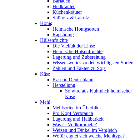
Bärlauch
Heilkräuter
Küchenkräuter
Süßholz & Lakritz
Honig
Heimische Honigsorten
Rapshonig
Hülsenfrüchte
Die Vielfalt der Linse
Heimische Hülsenfrüchte
Lagerung und Zubereitung
Wissenswertes zu den wichtigsten Sorten
Zahlen und Fakten zu Soja
Käse
Käse in Deutschland
Herstellung
So wird aus Kuhmilch heimischer
Käse
Mehl
Mehlsorten im Überblick
Pro-Kopf-Verbrauch
Lagerung und Haltbarkeit
Was ist Vollkornmehl?
Weizen und Dinkel im Vergleich
Wofür eignet sich welche Mehltype?