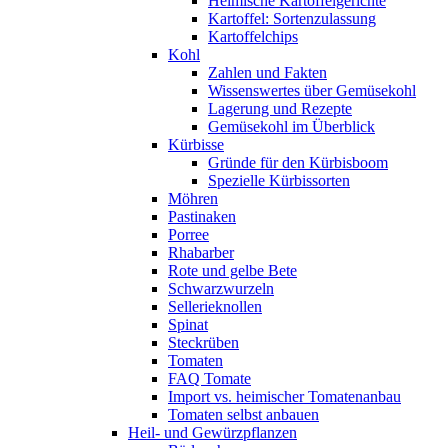
Heimische Kartoffelgerichte
Kartoffel: Sortenzulassung
Kartoffelchips
Kohl
Zahlen und Fakten
Wissenswertes über Gemüsekohl
Lagerung und Rezepte
Gemüsekohl im Überblick
Kürbisse
Gründe für den Kürbisboom
Spezielle Kürbissorten
Möhren
Pastinaken
Porree
Rhabarber
Rote und gelbe Bete
Schwarzwurzeln
Sellerieknollen
Spinat
Steckrüben
Tomaten
FAQ Tomate
Import vs. heimischer Tomatenanbau
Tomaten selbst anbauen
Heil- und Gewürzpflanzen