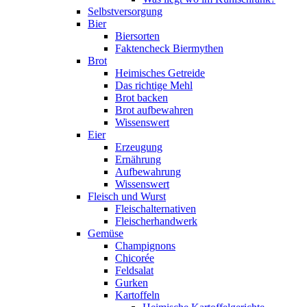
Selbstversorgung
Bier
Biersorten
Faktencheck Biermythen
Brot
Heimisches Getreide
Das richtige Mehl
Brot backen
Brot aufbewahren
Wissenswert
Eier
Erzeugung
Ernährung
Aufbewahrung
Wissenswert
Fleisch und Wurst
Fleischalternativen
Fleischerhandwerk
Gemüse
Champignons
Chicorée
Feldsalat
Gurken
Kartoffeln