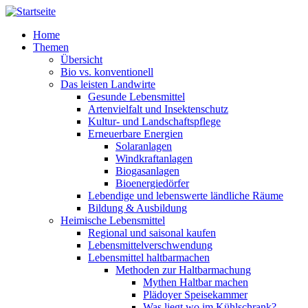
Direkt zum Inhalt
Home
Themen
Übersicht
Bio vs. konventionell
Das leisten Landwirte
Gesunde Lebensmittel
Artenvielfalt und Insektenschutz
Kultur- und Landschaftspflege
Erneuerbare Energien
Solaranlagen
Windkraftanlagen
Biogasanlagen
Bioenergiedörfer
Lebendige und lebenswerte ländliche Räume
Bildung & Ausbildung
Heimische Lebensmittel
Regional und saisonal kaufen
Lebensmittelverschwendung
Lebensmittel haltbarmachen
Methoden zur Haltbarmachung
Mythen Haltbar machen
Plädoyer Speisekammer
Was liegt wo im Kühlschrank?