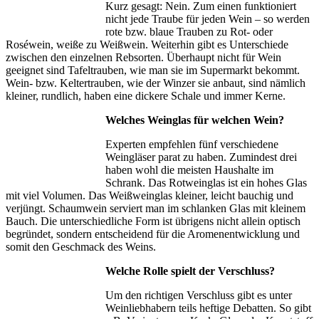
Kurz gesagt: Nein. Zum einen funktioniert
nicht jede Traube für jeden Wein – so werden
rote bzw. blaue Trauben zu Rot- oder
Roséwein, weiße zu Weißwein. Weiterhin gibt es Unterschiede
zwischen den einzelnen Rebsorten. Überhaupt nicht für Wein
geeignet sind Tafeltrauben, wie man sie im Supermarkt bekommt.
Wein- bzw. Keltertrauben, wie der Winzer sie anbaut, sind nämlich
kleiner, rundlich, haben eine dickere Schale und immer Kerne.
Welches Weinglas für welchen Wein?
Experten empfehlen fünf verschiedene
Weingläser parat zu haben. Zumindest drei
haben wohl die meisten Haushalte im
Schrank. Das Rotweinglas ist ein hohes Glas
mit viel Volumen. Das Weißweinglas kleiner, leicht bauchig und
verjüngt. Schaumwein serviert man im schlanken Glas mit kleinem
Bauch. Die unterschiedliche Form ist übrigens nicht allein optisch
begründet, sondern entscheidend für die Aromenentwicklung und
somit den Geschmack des Weins.
Welche Rolle spielt der Verschluss?
Um den richtigen Verschluss gibt es unter
Weinliebhabern teils heftige Debatten. So gibt