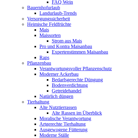
FAQ Wein
Bauernhofurlaub
Landurlaub-Trends
Versorgungssicherheit
Heimische Feldfrüchte
Mais
Maissorten
Strom aus Mais
Pro und Kontra Maisanbau
Expertenstimmen Maisanbau
Raps
Pflanzenbau
Verantwortungsvoller Pflanzenschutz
Moderner Ackerbau
Bedarfsgerechte Düngung
Bodenverdichtung
Getreidehandel
Natürlich düngen
Tierhaltung
Alte Nutztierrassen
Alte Rassen im Überblick
Moralische Verantwortung
Artgerechte Tierhaltung
Ausgewogene Fütterung
Moderne Ställe