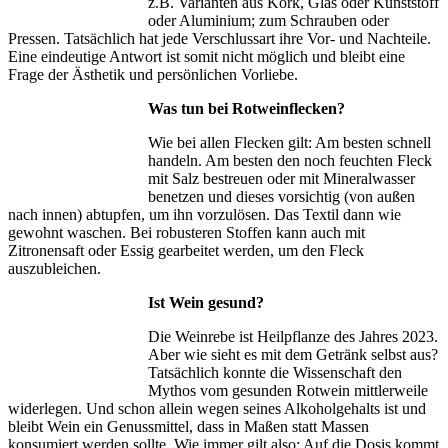
z.B. Varianten aus Kork, Glas oder Kunststoff
oder Aluminium; zum Schrauben oder
Pressen. Tatsächlich hat jede Verschlussart ihre Vor- und Nachteile.
Eine eindeutige Antwort ist somit nicht möglich und bleibt eine
Frage der Ästhetik und persönlichen Vorliebe.
Was tun bei Rotweinflecken?
Wie bei allen Flecken gilt: Am besten schnell
handeln. Am besten den noch feuchten Fleck
mit Salz bestreuen oder mit Mineralwasser
benetzen und dieses vorsichtig (von außen
nach innen) abtupfen, um ihn vorzulösen. Das Textil dann wie
gewohnt waschen. Bei robusteren Stoffen kann auch mit
Zitronensaft oder Essig gearbeitet werden, um den Fleck
auszubleichen.
Ist Wein gesund?
Die Weinrebe ist Heilpflanze des Jahres 2023.
Aber wie sieht es mit dem Getränk selbst aus?
Tatsächlich konnte die Wissenschaft den
Mythos vom gesunden Rotwein mittlerweile
widerlegen. Und schon allein wegen seines Alkoholgehalts ist und
bleibt Wein ein Genussmittel, dass in Maßen statt Massen
konsumiert werden sollte. Wie immer gilt also: Auf die Dosis kommt