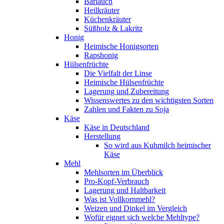
Bärlauch
Heilkräuter
Küchenkräuter
Süßholz & Lakritz
Honig
Heimische Honigsorten
Rapshonig
Hülsenfrüchte
Die Vielfalt der Linse
Heimische Hülsenfrüchte
Lagerung und Zubereitung
Wissenswertes zu den wichtigsten Sorten
Zahlen und Fakten zu Soja
Käse
Käse in Deutschland
Herstellung
So wird aus Kuhmilch heimischer
Käse
Mehl
Mehlsorten im Überblick
Pro-Kopf-Verbrauch
Lagerung und Haltbarkeit
Was ist Vollkornmehl?
Weizen und Dinkel im Vergleich
Wofür eignet sich welche Mehltype?