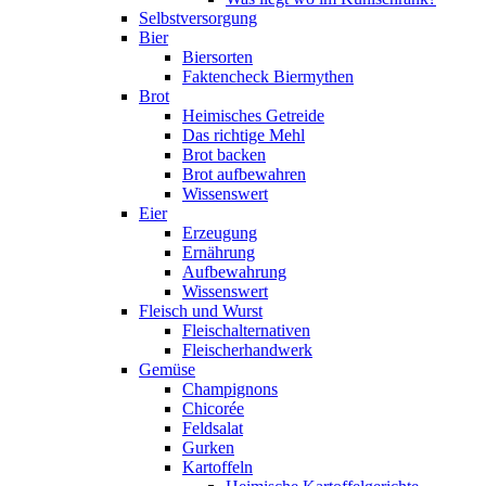
Selbstversorgung
Bier
Biersorten
Faktencheck Biermythen
Brot
Heimisches Getreide
Das richtige Mehl
Brot backen
Brot aufbewahren
Wissenswert
Eier
Erzeugung
Ernährung
Aufbewahrung
Wissenswert
Fleisch und Wurst
Fleischalternativen
Fleischerhandwerk
Gemüse
Champignons
Chicorée
Feldsalat
Gurken
Kartoffeln