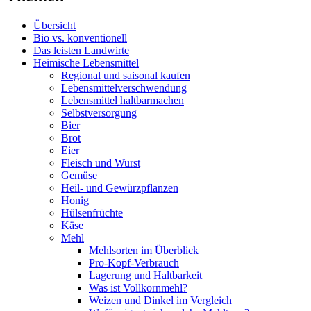
Übersicht
Bio vs. konventionell
Das leisten Landwirte
Heimische Lebensmittel
Regional und saisonal kaufen
Lebensmittelverschwendung
Lebensmittel haltbarmachen
Selbstversorgung
Bier
Brot
Eier
Fleisch und Wurst
Gemüse
Heil- und Gewürzpflanzen
Honig
Hülsenfrüchte
Käse
Mehl
Mehlsorten im Überblick
Pro-Kopf-Verbrauch
Lagerung und Haltbarkeit
Was ist Vollkornmehl?
Weizen und Dinkel im Vergleich