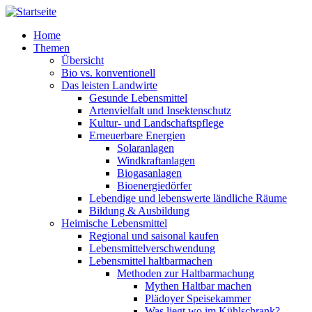
Direkt zum Inhalt
Home
Themen
Übersicht
Bio vs. konventionell
Das leisten Landwirte
Gesunde Lebensmittel
Artenvielfalt und Insektenschutz
Kultur- und Landschaftspflege
Erneuerbare Energien
Solaranlagen
Windkraftanlagen
Biogasanlagen
Bioenergiedörfer
Lebendige und lebenswerte ländliche Räume
Bildung & Ausbildung
Heimische Lebensmittel
Regional und saisonal kaufen
Lebensmittelverschwendung
Lebensmittel haltbarmachen
Methoden zur Haltbarmachung
Mythen Haltbar machen
Plädoyer Speisekammer
Was liegt wo im Kühlschrank?