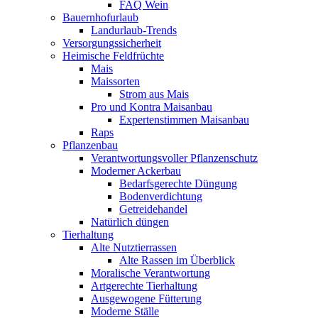
FAQ Wein
Bauernhofurlaub
Landurlaub-Trends
Versorgungssicherheit
Heimische Feldfrüchte
Mais
Maissorten
Strom aus Mais
Pro und Kontra Maisanbau
Expertenstimmen Maisanbau
Raps
Pflanzenbau
Verantwortungsvoller Pflanzenschutz
Moderner Ackerbau
Bedarfsgerechte Düngung
Bodenverdichtung
Getreidehandel
Natürlich düngen
Tierhaltung
Alte Nutztierrassen
Alte Rassen im Überblick
Moralische Verantwortung
Artgerechte Tierhaltung
Ausgewogene Fütterung
Moderne Ställe