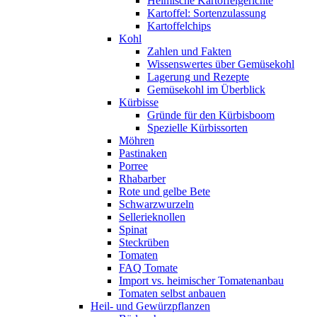
Heimische Kartoffelgerichte
Kartoffel: Sortenzulassung
Kartoffelchips
Kohl
Zahlen und Fakten
Wissenswertes über Gemüsekohl
Lagerung und Rezepte
Gemüsekohl im Überblick
Kürbisse
Gründe für den Kürbisboom
Spezielle Kürbissorten
Möhren
Pastinaken
Porree
Rhabarber
Rote und gelbe Bete
Schwarzwurzeln
Sellerieknollen
Spinat
Steckrüben
Tomaten
FAQ Tomate
Import vs. heimischer Tomatenanbau
Tomaten selbst anbauen
Heil- und Gewürzpflanzen