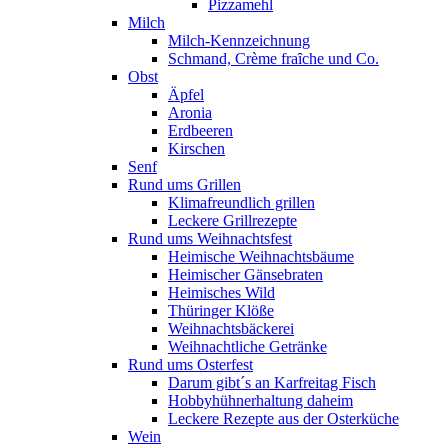
Pizzamehl
Milch
Milch-Kennzeichnung
Schmand, Crème fraȋche und Co.
Obst
Äpfel
Aronia
Erdbeeren
Kirschen
Senf
Rund ums Grillen
Klimafreundlich grillen
Leckere Grillrezepte
Rund ums Weihnachtsfest
Heimische Weihnachtsbäume
Heimischer Gänsebraten
Heimisches Wild
Thüringer Klöße
Weihnachtsbäckerei
Weihnachtliche Getränke
Rund ums Osterfest
Darum gibt´s an Karfreitag Fisch
Hobbyhühnerhaltung daheim
Leckere Rezepte aus der Osterküche
Wein