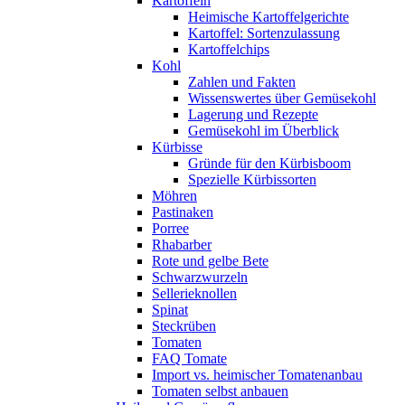
Kartoffeln
Heimische Kartoffelgerichte
Kartoffel: Sortenzulassung
Kartoffelchips
Kohl
Zahlen und Fakten
Wissenswertes über Gemüsekohl
Lagerung und Rezepte
Gemüsekohl im Überblick
Kürbisse
Gründe für den Kürbisboom
Spezielle Kürbissorten
Möhren
Pastinaken
Porree
Rhabarber
Rote und gelbe Bete
Schwarzwurzeln
Sellerieknollen
Spinat
Steckrüben
Tomaten
FAQ Tomate
Import vs. heimischer Tomatenanbau
Tomaten selbst anbauen