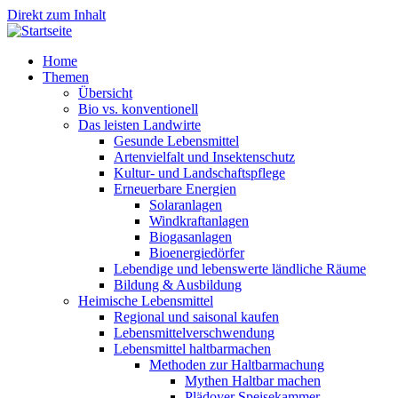
Direkt zum Inhalt
Home
Themen
Übersicht
Bio vs. konventionell
Das leisten Landwirte
Gesunde Lebensmittel
Artenvielfalt und Insektenschutz
Kultur- und Landschaftspflege
Erneuerbare Energien
Solaranlagen
Windkraftanlagen
Biogasanlagen
Bioenergiedörfer
Lebendige und lebenswerte ländliche Räume
Bildung & Ausbildung
Heimische Lebensmittel
Regional und saisonal kaufen
Lebensmittelverschwendung
Lebensmittel haltbarmachen
Methoden zur Haltbarmachung
Mythen Haltbar machen
Plädoyer Speisekammer