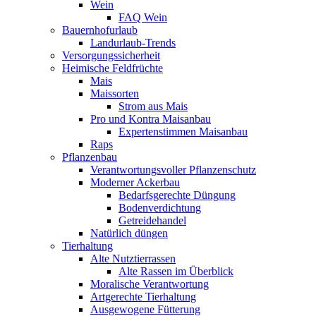
Wein
FAQ Wein
Bauernhofurlaub
Landurlaub-Trends
Versorgungssicherheit
Heimische Feldfrüchte
Mais
Maissorten
Strom aus Mais
Pro und Kontra Maisanbau
Expertenstimmen Maisanbau
Raps
Pflanzenbau
Verantwortungsvoller Pflanzenschutz
Moderner Ackerbau
Bedarfsgerechte Düngung
Bodenverdichtung
Getreidehandel
Natürlich düngen
Tierhaltung
Alte Nutztierrassen
Alte Rassen im Überblick
Moralische Verantwortung
Artgerechte Tierhaltung
Ausgewogene Fütterung