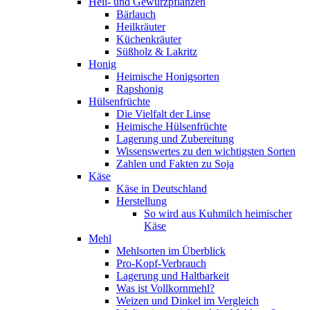
Heil- und Gewürzpflanzen
Bärlauch
Heilkräuter
Küchenkräuter
Süßholz & Lakritz
Honig
Heimische Honigsorten
Rapshonig
Hülsenfrüchte
Die Vielfalt der Linse
Heimische Hülsenfrüchte
Lagerung und Zubereitung
Wissenswertes zu den wichtigsten Sorten
Zahlen und Fakten zu Soja
Käse
Käse in Deutschland
Herstellung
So wird aus Kuhmilch heimischer
Käse
Mehl
Mehlsorten im Überblick
Pro-Kopf-Verbrauch
Lagerung und Haltbarkeit
Was ist Vollkornmehl?
Weizen und Dinkel im Vergleich