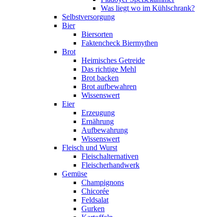
Was liegt wo im Kühlschrank?
Selbstversorgung
Bier
Biersorten
Faktencheck Biermythen
Brot
Heimisches Getreide
Das richtige Mehl
Brot backen
Brot aufbewahren
Wissenswert
Eier
Erzeugung
Ernährung
Aufbewahrung
Wissenswert
Fleisch und Wurst
Fleischalternativen
Fleischerhandwerk
Gemüse
Champignons
Chicorée
Feldsalat
Gurken