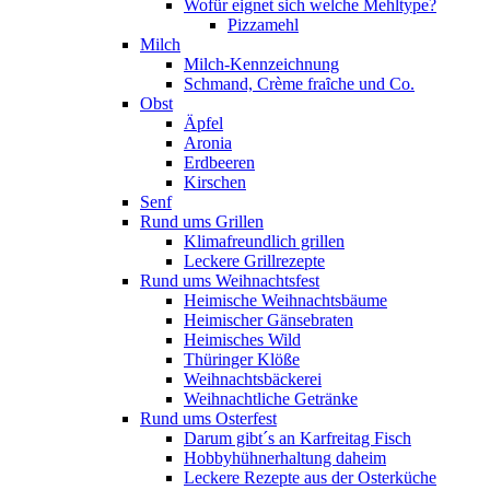
Wofür eignet sich welche Mehltype?
Pizzamehl
Milch
Milch-Kennzeichnung
Schmand, Crème fraȋche und Co.
Obst
Äpfel
Aronia
Erdbeeren
Kirschen
Senf
Rund ums Grillen
Klimafreundlich grillen
Leckere Grillrezepte
Rund ums Weihnachtsfest
Heimische Weihnachtsbäume
Heimischer Gänsebraten
Heimisches Wild
Thüringer Klöße
Weihnachtsbäckerei
Weihnachtliche Getränke
Rund ums Osterfest
Darum gibt´s an Karfreitag Fisch
Hobbyhühnerhaltung daheim
Leckere Rezepte aus der Osterküche