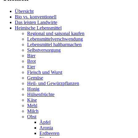
Übersicht
Bio vs. konventionell
Das leisten Landwirte
Heimische Lebensmittel
Regional und saisonal kaufen
Lebensmittelverschwendung
Lebensmittel haltbarmachen
Selbstversorgung
Bier
Brot
Eier
Fleisch und Wurst
Gemüse
Heil- und Gewürzpflanzen
Honig
Hülsenfrüchte
Käse
Mehl
Milch
Obst
Äpfel
Aronia
Erdbeeren