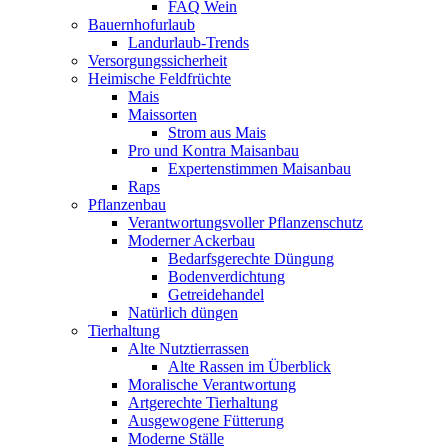
FAQ Wein
Bauernhofurlaub
Landurlaub-Trends
Versorgungssicherheit
Heimische Feldfrüchte
Mais
Maissorten
Strom aus Mais
Pro und Kontra Maisanbau
Expertenstimmen Maisanbau
Raps
Pflanzenbau
Verantwortungsvoller Pflanzenschutz
Moderner Ackerbau
Bedarfsgerechte Düngung
Bodenverdichtung
Getreidehandel
Natürlich düngen
Tierhaltung
Alte Nutztierrassen
Alte Rassen im Überblick
Moralische Verantwortung
Artgerechte Tierhaltung
Ausgewogene Fütterung
Moderne Ställe