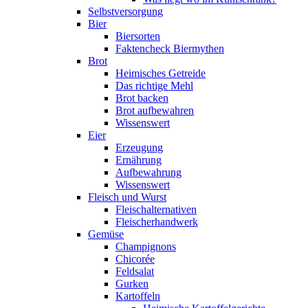
Selbstversorgung
Bier
Biersorten
Faktencheck Biermythen
Brot
Heimisches Getreide
Das richtige Mehl
Brot backen
Brot aufbewahren
Wissenswert
Eier
Erzeugung
Ernährung
Aufbewahrung
Wissenswert
Fleisch und Wurst
Fleischalternativen
Fleischerhandwerk
Gemüse
Champignons
Chicorée
Feldsalat
Gurken
Kartoffeln