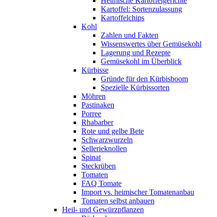
Heimische Kartoffelgerichte
Kartoffel: Sortenzulassung
Kartoffelchips
Kohl
Zahlen und Fakten
Wissenswertes über Gemüsekohl
Lagerung und Rezepte
Gemüsekohl im Überblick
Kürbisse
Gründe für den Kürbisboom
Spezielle Kürbissorten
Möhren
Pastinaken
Porree
Rhabarber
Rote und gelbe Bete
Schwarzwurzeln
Sellerieknollen
Spinat
Steckrüben
Tomaten
FAQ Tomate
Import vs. heimischer Tomatenanbau
Tomaten selbst anbauen
Heil- und Gewürzpflanzen