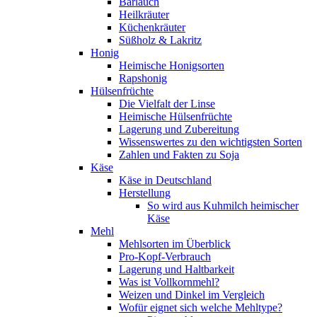
Bärlauch
Heilkräuter
Küchenkräuter
Süßholz & Lakritz
Honig
Heimische Honigsorten
Rapshonig
Hülsenfrüchte
Die Vielfalt der Linse
Heimische Hülsenfrüchte
Lagerung und Zubereitung
Wissenswertes zu den wichtigsten Sorten
Zahlen und Fakten zu Soja
Käse
Käse in Deutschland
Herstellung
So wird aus Kuhmilch heimischer
Käse
Mehl
Mehlsorten im Überblick
Pro-Kopf-Verbrauch
Lagerung und Haltbarkeit
Was ist Vollkornmehl?
Weizen und Dinkel im Vergleich
Wofür eignet sich welche Mehltype?