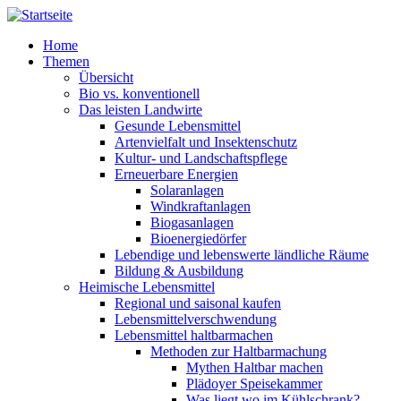
Direkt zum Inhalt
Home
Themen
Übersicht
Bio vs. konventionell
Das leisten Landwirte
Gesunde Lebensmittel
Artenvielfalt und Insektenschutz
Kultur- und Landschaftspflege
Erneuerbare Energien
Solaranlagen
Windkraftanlagen
Biogasanlagen
Bioenergiedörfer
Lebendige und lebenswerte ländliche Räume
Bildung & Ausbildung
Heimische Lebensmittel
Regional und saisonal kaufen
Lebensmittelverschwendung
Lebensmittel haltbarmachen
Methoden zur Haltbarmachung
Mythen Haltbar machen
Plädoyer Speisekammer
Was liegt wo im Kühlschrank?