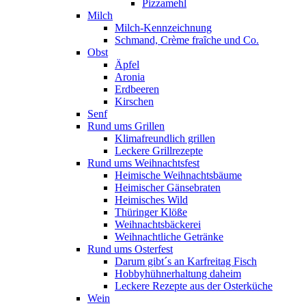
Pizzamehl
Milch
Milch-Kennzeichnung
Schmand, Crème fraȋche und Co.
Obst
Äpfel
Aronia
Erdbeeren
Kirschen
Senf
Rund ums Grillen
Klimafreundlich grillen
Leckere Grillrezepte
Rund ums Weihnachtsfest
Heimische Weihnachtsbäume
Heimischer Gänsebraten
Heimisches Wild
Thüringer Klöße
Weihnachtsbäckerei
Weihnachtliche Getränke
Rund ums Osterfest
Darum gibt´s an Karfreitag Fisch
Hobbyhühnerhaltung daheim
Leckere Rezepte aus der Osterküche
Wein