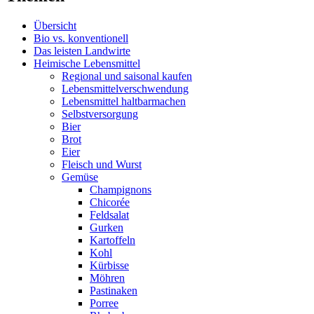
Übersicht
Bio vs. konventionell
Das leisten Landwirte
Heimische Lebensmittel
Regional und saisonal kaufen
Lebensmittelverschwendung
Lebensmittel haltbarmachen
Selbstversorgung
Bier
Brot
Eier
Fleisch und Wurst
Gemüse
Champignons
Chicorée
Feldsalat
Gurken
Kartoffeln
Kohl
Kürbisse
Möhren
Pastinaken
Porree