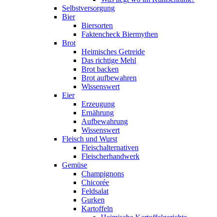
Selbstversorgung
Bier
Biersorten
Faktencheck Biermythen
Brot
Heimisches Getreide
Das richtige Mehl
Brot backen
Brot aufbewahren
Wissenswert
Eier
Erzeugung
Ernährung
Aufbewahrung
Wissenswert
Fleisch und Wurst
Fleischalternativen
Fleischerhandwerk
Gemüse
Champignons
Chicorée
Feldsalat
Gurken
Kartoffeln