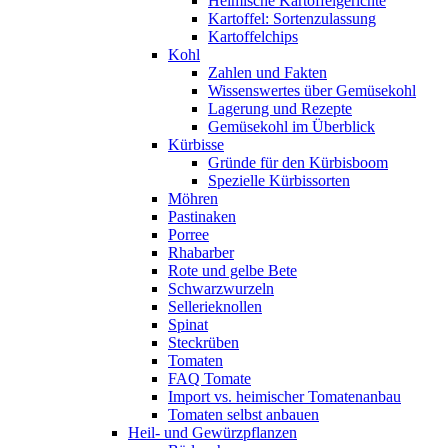
Heimische Kartoffelgerichte
Kartoffel: Sortenzulassung
Kartoffelchips
Kohl
Zahlen und Fakten
Wissenswertes über Gemüsekohl
Lagerung und Rezepte
Gemüsekohl im Überblick
Kürbisse
Gründe für den Kürbisboom
Spezielle Kürbissorten
Möhren
Pastinaken
Porree
Rhabarber
Rote und gelbe Bete
Schwarzwurzeln
Sellerieknollen
Spinat
Steckrüben
Tomaten
FAQ Tomate
Import vs. heimischer Tomatenanbau
Tomaten selbst anbauen
Heil- und Gewürzpflanzen