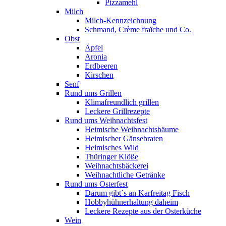
Pizzamehl
Milch
Milch-Kennzeichnung
Schmand, Crème fraȋche und Co.
Obst
Äpfel
Aronia
Erdbeeren
Kirschen
Senf
Rund ums Grillen
Klimafreundlich grillen
Leckere Grillrezepte
Rund ums Weihnachtsfest
Heimische Weihnachtsbäume
Heimischer Gänsebraten
Heimisches Wild
Thüringer Klöße
Weihnachtsbäckerei
Weihnachtliche Getränke
Rund ums Osterfest
Darum gibt´s an Karfreitag Fisch
Hobbyhühnerhaltung daheim
Leckere Rezepte aus der Osterküche
Wein