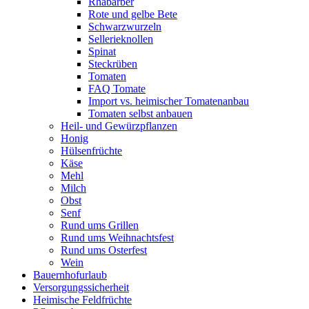
Rhabarber
Rote und gelbe Bete
Schwarzwurzeln
Sellerieknollen
Spinat
Steckrüben
Tomaten
FAQ Tomate
Import vs. heimischer Tomatenanbau
Tomaten selbst anbauen
Heil- und Gewürzpflanzen
Honig
Hülsenfrüchte
Käse
Mehl
Milch
Obst
Senf
Rund ums Grillen
Rund ums Weihnachtsfest
Rund ums Osterfest
Wein
Bauernhofurlaub
Versorgungssicherheit
Heimische Feldfrüchte