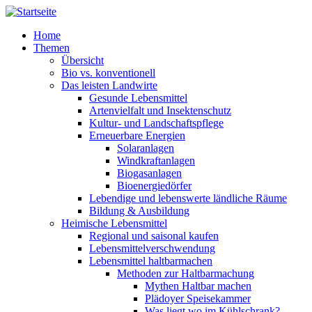
Direkt zum Inhalt
Home
Themen
Übersicht
Bio vs. konventionell
Das leisten Landwirte
Gesunde Lebensmittel
Artenvielfalt und Insektenschutz
Kultur- und Landschaftspflege
Erneuerbare Energien
Solaranlagen
Windkraftanlagen
Biogasanlagen
Bioenergiedörfer
Lebendige und lebenswerte ländliche Räume
Bildung & Ausbildung
Heimische Lebensmittel
Regional und saisonal kaufen
Lebensmittelverschwendung
Lebensmittel haltbarmachen
Methoden zur Haltbarmachung
Mythen Haltbar machen
Plädoyer Speisekammer
Was liegt wo im Kühlschrank?