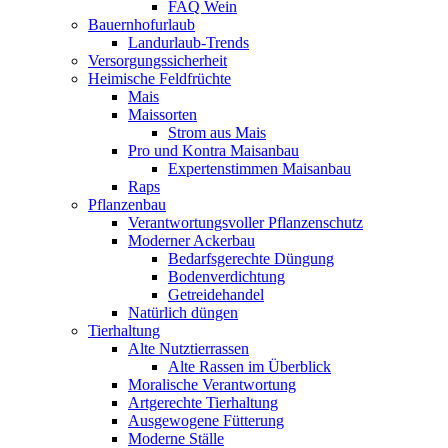
FAQ Wein
Bauernhofurlaub
Landurlaub-Trends
Versorgungssicherheit
Heimische Feldfrüchte
Mais
Maissorten
Strom aus Mais
Pro und Kontra Maisanbau
Expertenstimmen Maisanbau
Raps
Pflanzenbau
Verantwortungsvoller Pflanzenschutz
Moderner Ackerbau
Bedarfsgerechte Düngung
Bodenverdichtung
Getreidehandel
Natürlich düngen
Tierhaltung
Alte Nutztierrassen
Alte Rassen im Überblick
Moralische Verantwortung
Artgerechte Tierhaltung
Ausgewogene Fütterung
Moderne Ställe