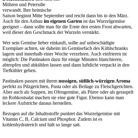
Möhren und Petersilie
verwandt. Ihre heimische
Saison beginnt Mitte September und reicht dann bis in den März.
Auch für den Anbau
im eigenen Garten
ist das Wurzelgemüse
geeignet – dann sollte man für die Ernte den ersten Frost abwarten,
weil dieser den Geschmack der Wurzeln verstärkt.
Wer sein Gemüse lieber einkauft, sollte auf unbeschädigte
Exemplare achten, sie daheim im Gemüsefach des Kühlschranks
lagern und innerhalb einer Woche verzehren. Auch einfrieren ist
möglich: Die Pastinaken dazu für einige Minuten blanchieren,
abtropfen und abkühlen lassen und dann luftdicht verpackt in den
Tiefkühler geben.
Pastinaken passen mit ihrem
nussigen, süßlich-würzigen Aroma
perfekt zu Pilzgerichten, Pasta oder als Beilage zu Fleischgerichten.
Aber auch als Suppen, im Ofengemüse, als Püree oder als geraspelt
im Rohkostsalat machen sie eine gute Figur. Ebenso kann man
leckere Aufstriche daraus herstellen.
Bezogen auf die Inhaltsstoffe punktet das Wurzelgemüse mit
Vitamin C, B, Calcium und Phosphor. Zudem ist es
kohlenhydratreich und hält so lange satt.