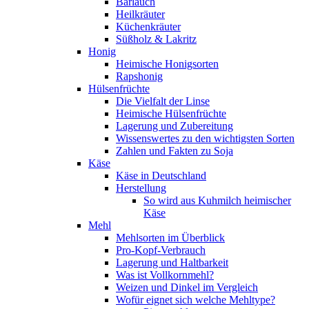
Bärlauch
Heilkräuter
Küchenkräuter
Süßholz & Lakritz
Honig
Heimische Honigsorten
Rapshonig
Hülsenfrüchte
Die Vielfalt der Linse
Heimische Hülsenfrüchte
Lagerung und Zubereitung
Wissenswertes zu den wichtigsten Sorten
Zahlen und Fakten zu Soja
Käse
Käse in Deutschland
Herstellung
So wird aus Kuhmilch heimischer
Käse
Mehl
Mehlsorten im Überblick
Pro-Kopf-Verbrauch
Lagerung und Haltbarkeit
Was ist Vollkornmehl?
Weizen und Dinkel im Vergleich
Wofür eignet sich welche Mehltype?