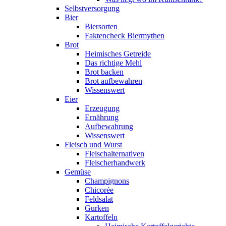
Selbstversorgung
Bier
Biersorten
Faktencheck Biermythen
Brot
Heimisches Getreide
Das richtige Mehl
Brot backen
Brot aufbewahren
Wissenswert
Eier
Erzeugung
Ernährung
Aufbewahrung
Wissenswert
Fleisch und Wurst
Fleischalternativen
Fleischerhandwerk
Gemüse
Champignons
Chicorée
Feldsalat
Gurken
Kartoffeln