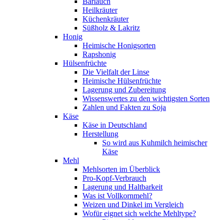
Bärlauch
Heilkräuter
Küchenkräuter
Süßholz & Lakritz
Honig
Heimische Honigsorten
Rapshonig
Hülsenfrüchte
Die Vielfalt der Linse
Heimische Hülsenfrüchte
Lagerung und Zubereitung
Wissenswertes zu den wichtigsten Sorten
Zahlen und Fakten zu Soja
Käse
Käse in Deutschland
Herstellung
So wird aus Kuhmilch heimischer
Käse
Mehl
Mehlsorten im Überblick
Pro-Kopf-Verbrauch
Lagerung und Haltbarkeit
Was ist Vollkornmehl?
Weizen und Dinkel im Vergleich
Wofür eignet sich welche Mehltype?