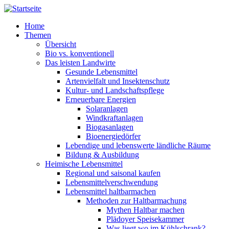
Direkt zum Inhalt
Home
Themen
Übersicht
Bio vs. konventionell
Das leisten Landwirte
Gesunde Lebensmittel
Artenvielfalt und Insektenschutz
Kultur- und Landschaftspflege
Erneuerbare Energien
Solaranlagen
Windkraftanlagen
Biogasanlagen
Bioenergiedörfer
Lebendige und lebenswerte ländliche Räume
Bildung & Ausbildung
Heimische Lebensmittel
Regional und saisonal kaufen
Lebensmittelverschwendung
Lebensmittel haltbarmachen
Methoden zur Haltbarmachung
Mythen Haltbar machen
Plädoyer Speisekammer
Was liegt wo im Kühlschrank?