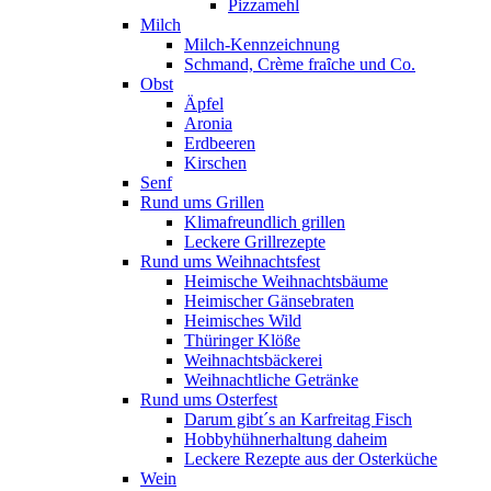
Pizzamehl
Milch
Milch-Kennzeichnung
Schmand, Crème fraȋche und Co.
Obst
Äpfel
Aronia
Erdbeeren
Kirschen
Senf
Rund ums Grillen
Klimafreundlich grillen
Leckere Grillrezepte
Rund ums Weihnachtsfest
Heimische Weihnachtsbäume
Heimischer Gänsebraten
Heimisches Wild
Thüringer Klöße
Weihnachtsbäckerei
Weihnachtliche Getränke
Rund ums Osterfest
Darum gibt´s an Karfreitag Fisch
Hobbyhühnerhaltung daheim
Leckere Rezepte aus der Osterküche
Wein