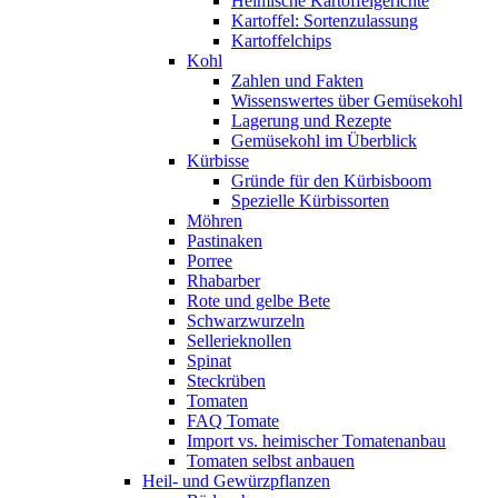
Heimische Kartoffelgerichte
Kartoffel: Sortenzulassung
Kartoffelchips
Kohl
Zahlen und Fakten
Wissenswertes über Gemüsekohl
Lagerung und Rezepte
Gemüsekohl im Überblick
Kürbisse
Gründe für den Kürbisboom
Spezielle Kürbissorten
Möhren
Pastinaken
Porree
Rhabarber
Rote und gelbe Bete
Schwarzwurzeln
Sellerieknollen
Spinat
Steckrüben
Tomaten
FAQ Tomate
Import vs. heimischer Tomatenanbau
Tomaten selbst anbauen
Heil- und Gewürzpflanzen