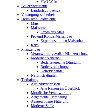
FAQ Wein
Bauernhofurlaub
Landurlaub-Trends
Versorgungssicherheit
Heimische Feldfrüchte
Mais
Maissorten
Strom aus Mais
Pro und Kontra Maisanbau
Expertenstimmen Maisanbau
Raps
Pflanzenbau
Verantwortungsvoller Pflanzenschutz
Moderner Ackerbau
Bedarfsgerechte Düngung
Bodenverdichtung
Getreidehandel
Natürlich düngen
Tierhaltung
Alte Nutztierrassen
Alte Rassen im Überblick
Moralische Verantwortung
Artgerechte Tierhaltung
Ausgewogene Fütterung
Moderne Ställe