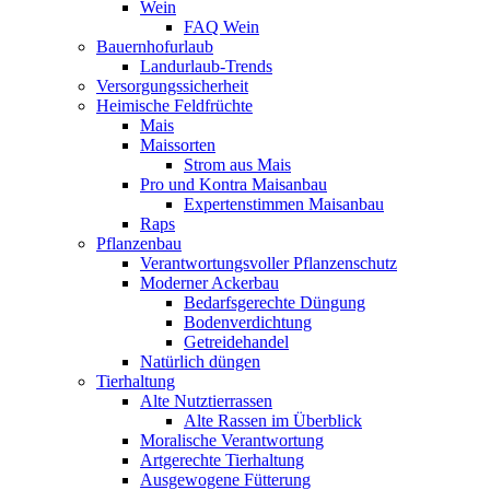
Wein
FAQ Wein
Bauernhofurlaub
Landurlaub-Trends
Versorgungssicherheit
Heimische Feldfrüchte
Mais
Maissorten
Strom aus Mais
Pro und Kontra Maisanbau
Expertenstimmen Maisanbau
Raps
Pflanzenbau
Verantwortungsvoller Pflanzenschutz
Moderner Ackerbau
Bedarfsgerechte Düngung
Bodenverdichtung
Getreidehandel
Natürlich düngen
Tierhaltung
Alte Nutztierrassen
Alte Rassen im Überblick
Moralische Verantwortung
Artgerechte Tierhaltung
Ausgewogene Fütterung