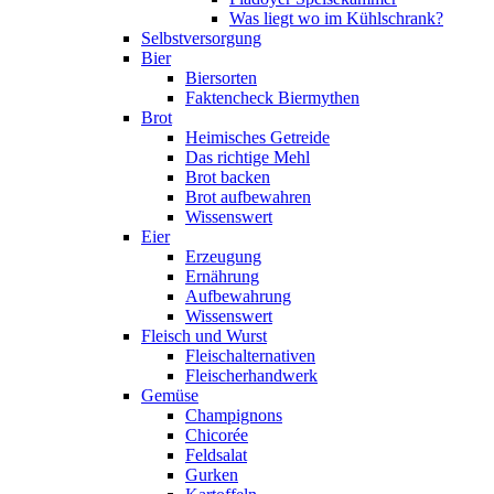
Was liegt wo im Kühlschrank?
Selbstversorgung
Bier
Biersorten
Faktencheck Biermythen
Brot
Heimisches Getreide
Das richtige Mehl
Brot backen
Brot aufbewahren
Wissenswert
Eier
Erzeugung
Ernährung
Aufbewahrung
Wissenswert
Fleisch und Wurst
Fleischalternativen
Fleischerhandwerk
Gemüse
Champignons
Chicorée
Feldsalat
Gurken