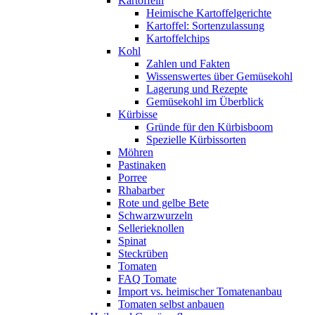
Kartoffeln
Heimische Kartoffelgerichte
Kartoffel: Sortenzulassung
Kartoffelchips
Kohl
Zahlen und Fakten
Wissenswertes über Gemüsekohl
Lagerung und Rezepte
Gemüsekohl im Überblick
Kürbisse
Gründe für den Kürbisboom
Spezielle Kürbissorten
Möhren
Pastinaken
Porree
Rhabarber
Rote und gelbe Bete
Schwarzwurzeln
Sellerieknollen
Spinat
Steckrüben
Tomaten
FAQ Tomate
Import vs. heimischer Tomatenanbau
Tomaten selbst anbauen