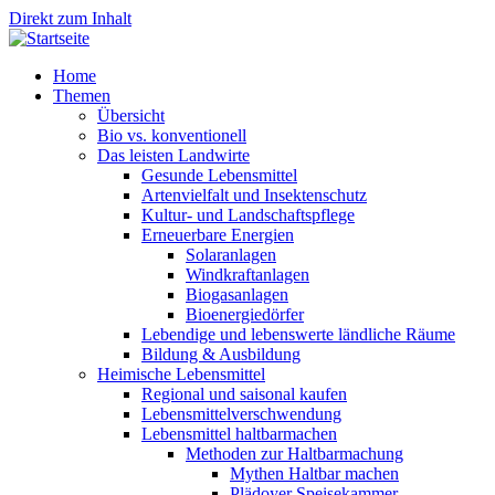
Direkt zum Inhalt
Home
Themen
Übersicht
Bio vs. konventionell
Das leisten Landwirte
Gesunde Lebensmittel
Artenvielfalt und Insektenschutz
Kultur- und Landschaftspflege
Erneuerbare Energien
Solaranlagen
Windkraftanlagen
Biogasanlagen
Bioenergiedörfer
Lebendige und lebenswerte ländliche Räume
Bildung & Ausbildung
Heimische Lebensmittel
Regional und saisonal kaufen
Lebensmittelverschwendung
Lebensmittel haltbarmachen
Methoden zur Haltbarmachung
Mythen Haltbar machen
Plädoyer Speisekammer