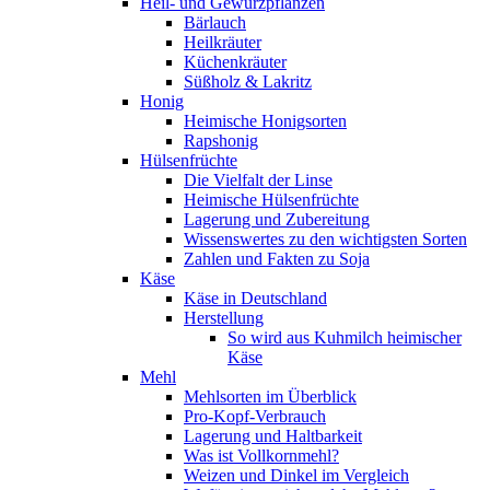
Heil- und Gewürzpflanzen
Bärlauch
Heilkräuter
Küchenkräuter
Süßholz & Lakritz
Honig
Heimische Honigsorten
Rapshonig
Hülsenfrüchte
Die Vielfalt der Linse
Heimische Hülsenfrüchte
Lagerung und Zubereitung
Wissenswertes zu den wichtigsten Sorten
Zahlen und Fakten zu Soja
Käse
Käse in Deutschland
Herstellung
So wird aus Kuhmilch heimischer
Käse
Mehl
Mehlsorten im Überblick
Pro-Kopf-Verbrauch
Lagerung und Haltbarkeit
Was ist Vollkornmehl?
Weizen und Dinkel im Vergleich