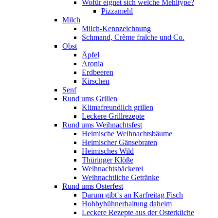
Wofür eignet sich welche Mehltype?
Pizzamehl
Milch
Milch-Kennzeichnung
Schmand, Crème fraȋche und Co.
Obst
Äpfel
Aronia
Erdbeeren
Kirschen
Senf
Rund ums Grillen
Klimafreundlich grillen
Leckere Grillrezepte
Rund ums Weihnachtsfest
Heimische Weihnachtsbäume
Heimischer Gänsebraten
Heimisches Wild
Thüringer Klöße
Weihnachtsbäckerei
Weihnachtliche Getränke
Rund ums Osterfest
Darum gibt´s an Karfreitag Fisch
Hobbyhühnerhaltung daheim
Leckere Rezepte aus der Osterküche