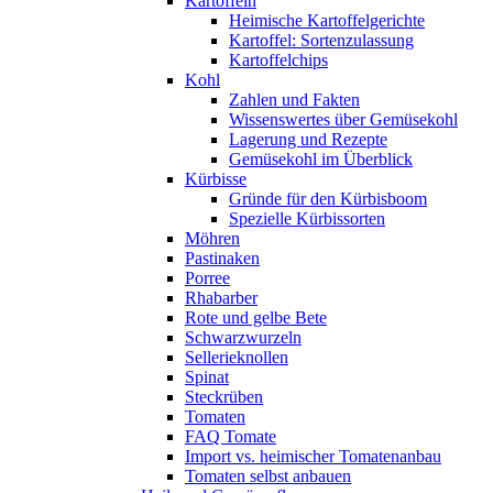
Kartoffeln
Heimische Kartoffelgerichte
Kartoffel: Sortenzulassung
Kartoffelchips
Kohl
Zahlen und Fakten
Wissenswertes über Gemüsekohl
Lagerung und Rezepte
Gemüsekohl im Überblick
Kürbisse
Gründe für den Kürbisboom
Spezielle Kürbissorten
Möhren
Pastinaken
Porree
Rhabarber
Rote und gelbe Bete
Schwarzwurzeln
Sellerieknollen
Spinat
Steckrüben
Tomaten
FAQ Tomate
Import vs. heimischer Tomatenanbau
Tomaten selbst anbauen