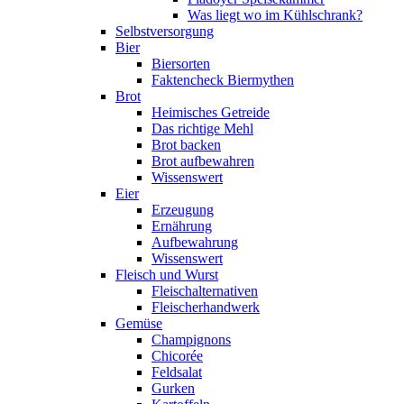
Was liegt wo im Kühlschrank?
Selbstversorgung
Bier
Biersorten
Faktencheck Biermythen
Brot
Heimisches Getreide
Das richtige Mehl
Brot backen
Brot aufbewahren
Wissenswert
Eier
Erzeugung
Ernährung
Aufbewahrung
Wissenswert
Fleisch und Wurst
Fleischalternativen
Fleischerhandwerk
Gemüse
Champignons
Chicorée
Feldsalat
Gurken