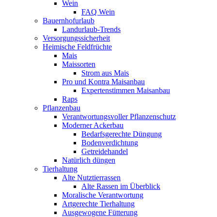
Wein
FAQ Wein
Bauernhofurlaub
Landurlaub-Trends
Versorgungssicherheit
Heimische Feldfrüchte
Mais
Maissorten
Strom aus Mais
Pro und Kontra Maisanbau
Expertenstimmen Maisanbau
Raps
Pflanzenbau
Verantwortungsvoller Pflanzenschutz
Moderner Ackerbau
Bedarfsgerechte Düngung
Bodenverdichtung
Getreidehandel
Natürlich düngen
Tierhaltung
Alte Nutztierrassen
Alte Rassen im Überblick
Moralische Verantwortung
Artgerechte Tierhaltung
Ausgewogene Fütterung