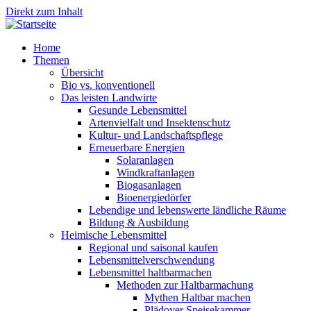
Direkt zum Inhalt
Home
Themen
Übersicht
Bio vs. konventionell
Das leisten Landwirte
Gesunde Lebensmittel
Artenvielfalt und Insektenschutz
Kultur- und Landschaftspflege
Erneuerbare Energien
Solaranlagen
Windkraftanlagen
Biogasanlagen
Bioenergiedörfer
Lebendige und lebenswerte ländliche Räume
Bildung & Ausbildung
Heimische Lebensmittel
Regional und saisonal kaufen
Lebensmittelverschwendung
Lebensmittel haltbarmachen
Methoden zur Haltbarmachung
Mythen Haltbar machen
Plädoyer Speisekammer