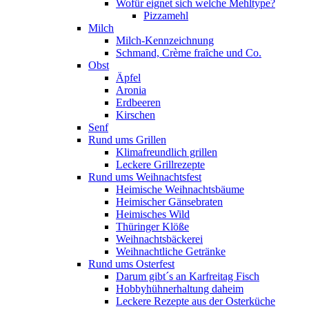
Wofür eignet sich welche Mehltype?
Pizzamehl
Milch
Milch-Kennzeichnung
Schmand, Crème fraȋche und Co.
Obst
Äpfel
Aronia
Erdbeeren
Kirschen
Senf
Rund ums Grillen
Klimafreundlich grillen
Leckere Grillrezepte
Rund ums Weihnachtsfest
Heimische Weihnachtsbäume
Heimischer Gänsebraten
Heimisches Wild
Thüringer Klöße
Weihnachtsbäckerei
Weihnachtliche Getränke
Rund ums Osterfest
Darum gibt´s an Karfreitag Fisch
Hobbyhühnerhaltung daheim
Leckere Rezepte aus der Osterküche