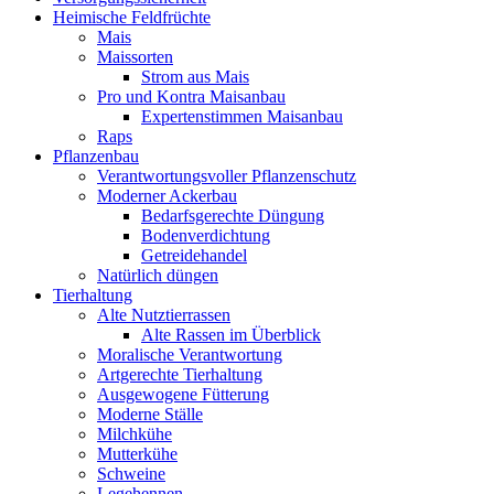
Heimische Feldfrüchte
Mais
Maissorten
Strom aus Mais
Pro und Kontra Maisanbau
Expertenstimmen Maisanbau
Raps
Pflanzenbau
Verantwortungsvoller Pflanzenschutz
Moderner Ackerbau
Bedarfsgerechte Düngung
Bodenverdichtung
Getreidehandel
Natürlich düngen
Tierhaltung
Alte Nutztierrassen
Alte Rassen im Überblick
Moralische Verantwortung
Artgerechte Tierhaltung
Ausgewogene Fütterung
Moderne Ställe
Milchkühe
Mutterkühe
Schweine
Legehennen