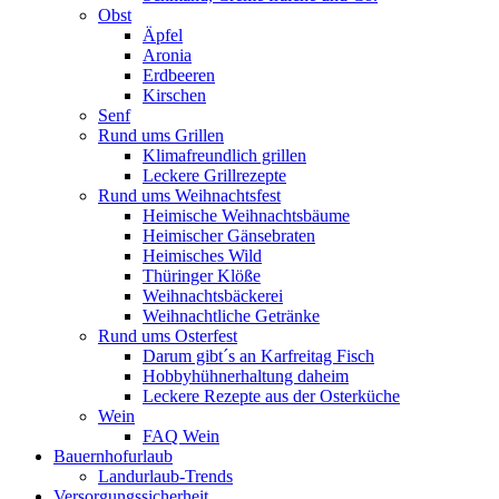
Obst
Äpfel
Aronia
Erdbeeren
Kirschen
Senf
Rund ums Grillen
Klimafreundlich grillen
Leckere Grillrezepte
Rund ums Weihnachtsfest
Heimische Weihnachtsbäume
Heimischer Gänsebraten
Heimisches Wild
Thüringer Klöße
Weihnachtsbäckerei
Weihnachtliche Getränke
Rund ums Osterfest
Darum gibt´s an Karfreitag Fisch
Hobbyhühnerhaltung daheim
Leckere Rezepte aus der Osterküche
Wein
FAQ Wein
Bauernhofurlaub
Landurlaub-Trends
Versorgungssicherheit