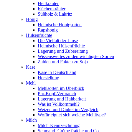
Heilkräuter
Küchenkräuter
Süßholz & Lakritz
Honig
Heimische Honigsorten
Rapshonig
Hülsenfrüchte
Die Vielfalt der Linse
Heimische Hülsenfrüchte
Lagerung und Zubereitung
Wissenswertes zu den wichtigsten Sorten
Zahlen und Fakten zu Soja
Käse
Käse in Deutschland
Herstellung
Mehl
Mehlsorten im Überblick
Pro-Kopf-Verbrauch
Lagerung und Haltbarkeit
Was ist Vollkornmehl?
Weizen und Dinkel im Vergleich
Wofür eignet sich welche Mehltype?
Milch
Milch-Kennzeichnung
Schmand, Crème fraȋche und Co.