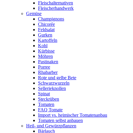
Fleischalternativen
Fleischerhandwerk
Gemüse
Champignons
Chicorée
Feldsalat
Gurken
Kartoffeln
Kohl
Kürbisse
Möhren
Pastinaken
Porree
Rhabarber
Rote und gelbe Bete
Schwarzwurzeln
Sellerieknollen
Spinat
Steckrüben
Tomaten
FAQ Tomate
Import vs. heimischer Tomatenanbau
Tomaten selbst anbauen
Heil- und Gewürzpflanzen
Bärlauch