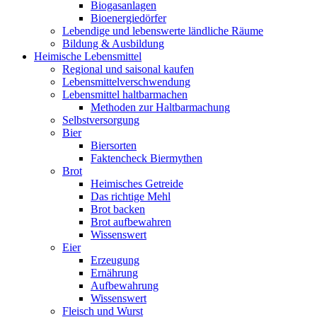
Biogasanlagen
Bioenergiedörfer
Lebendige und lebenswerte ländliche Räume
Bildung & Ausbildung
Heimische Lebensmittel
Regional und saisonal kaufen
Lebensmittelverschwendung
Lebensmittel haltbarmachen
Methoden zur Haltbarmachung
Selbstversorgung
Bier
Biersorten
Faktencheck Biermythen
Brot
Heimisches Getreide
Das richtige Mehl
Brot backen
Brot aufbewahren
Wissenswert
Eier
Erzeugung
Ernährung
Aufbewahrung
Wissenswert
Fleisch und Wurst