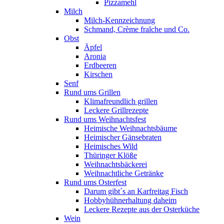
Pizzamehl
Milch
Milch-Kennzeichnung
Schmand, Crème fraȋche und Co.
Obst
Äpfel
Aronia
Erdbeeren
Kirschen
Senf
Rund ums Grillen
Klimafreundlich grillen
Leckere Grillrezepte
Rund ums Weihnachtsfest
Heimische Weihnachtsbäume
Heimischer Gänsebraten
Heimisches Wild
Thüringer Klöße
Weihnachtsbäckerei
Weihnachtliche Getränke
Rund ums Osterfest
Darum gibt´s an Karfreitag Fisch
Hobbyhühnerhaltung daheim
Leckere Rezepte aus der Osterküche
Wein