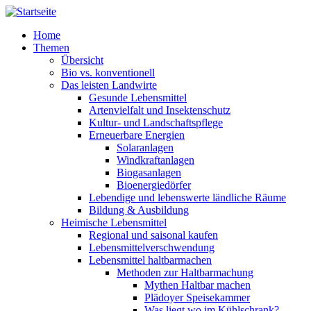
Direkt zum Inhalt
Home
Themen
Übersicht
Bio vs. konventionell
Das leisten Landwirte
Gesunde Lebensmittel
Artenvielfalt und Insektenschutz
Kultur- und Landschaftspflege
Erneuerbare Energien
Solaranlagen
Windkraftanlagen
Biogasanlagen
Bioenergiedörfer
Lebendige und lebenswerte ländliche Räume
Bildung & Ausbildung
Heimische Lebensmittel
Regional und saisonal kaufen
Lebensmittelverschwendung
Lebensmittel haltbarmachen
Methoden zur Haltbarmachung
Mythen Haltbar machen
Plädoyer Speisekammer
Was liegt wo im Kühlschrank?