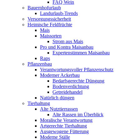
FAQ Wein
Bauernhofurlaub
Landurlaub-Trends
Versorgungssicherheit
Heimische Feldfrüchte
Mais
Maissorten
Strom aus Mais
Pro und Kontra Maisanbau
Expertenstimmen Maisanbau
Raps
Pflanzenbau
Verantwortungsvoller Pflanzenschutz
Moderner Ackerbau
Bedarfsgerechte Düngung
Bodenverdichtung
Getreidehandel
Natürlich düngen
Tierhaltung
Alte Nutztierrassen
Alte Rassen im Überblick
Moralische Verantwortung
Artgerechte Tierhaltung
Ausgewogene Fütterung
Moderne Ställe