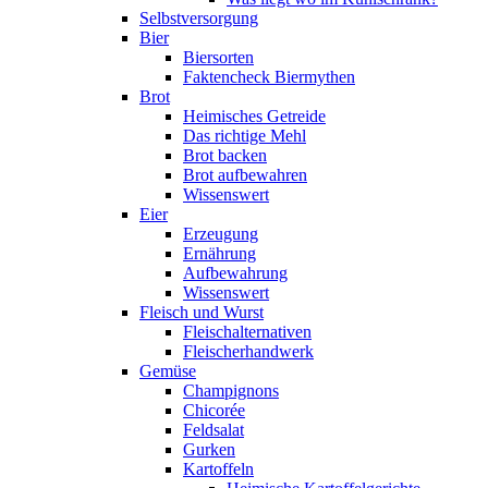
Selbstversorgung
Bier
Biersorten
Faktencheck Biermythen
Brot
Heimisches Getreide
Das richtige Mehl
Brot backen
Brot aufbewahren
Wissenswert
Eier
Erzeugung
Ernährung
Aufbewahrung
Wissenswert
Fleisch und Wurst
Fleischalternativen
Fleischerhandwerk
Gemüse
Champignons
Chicorée
Feldsalat
Gurken
Kartoffeln