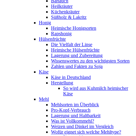
Bärlauch
Heilkräuter
Küchenkräuter
Süßholz & Lakritz
Honig
Heimische Honigsorten
Rapshonig
Hülsenfrüchte
Die Vielfalt der Linse
Heimische Hülsenfrüchte
Lagerung und Zubereitung
Wissenswertes zu den wichtigsten Sorten
Zahlen und Fakten zu Soja
Käse
Käse in Deutschland
Herstellung
So wird aus Kuhmilch heimischer
Käse
Mehl
Mehlsorten im Überblick
Pro-Kopf-Verbrauch
Lagerung und Haltbarkeit
Was ist Vollkornmehl?
Weizen und Dinkel im Vergleich
Wofür eignet sich welche Mehltype?