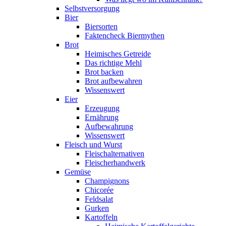
Selbstversorgung
Bier
Biersorten
Faktencheck Biermythen
Brot
Heimisches Getreide
Das richtige Mehl
Brot backen
Brot aufbewahren
Wissenswert
Eier
Erzeugung
Ernährung
Aufbewahrung
Wissenswert
Fleisch und Wurst
Fleischalternativen
Fleischerhandwerk
Gemüse
Champignons
Chicorée
Feldsalat
Gurken
Kartoffeln