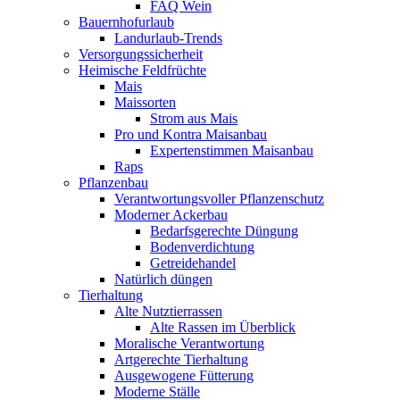
FAQ Wein
Bauernhofurlaub
Landurlaub-Trends
Versorgungssicherheit
Heimische Feldfrüchte
Mais
Maissorten
Strom aus Mais
Pro und Kontra Maisanbau
Expertenstimmen Maisanbau
Raps
Pflanzenbau
Verantwortungsvoller Pflanzenschutz
Moderner Ackerbau
Bedarfsgerechte Düngung
Bodenverdichtung
Getreidehandel
Natürlich düngen
Tierhaltung
Alte Nutztierrassen
Alte Rassen im Überblick
Moralische Verantwortung
Artgerechte Tierhaltung
Ausgewogene Fütterung
Moderne Ställe