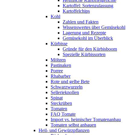
Heimische Kartoffelgerichte
Kartoffel: Sortenzulassung
Kartoffelchips
Kohl
Zahlen und Fakten
Wissenswertes über Gemüsekohl
Lagerung und Rezepte
Gemüsekohl im Überblick
Kürbisse
Gründe für den Kürbisboom
Spezielle Kürbissorten
Möhren
Pastinaken
Porree
Rhabarber
Rote und gelbe Bete
Schwarzwurzeln
Sellerieknollen
Spinat
Steckrüben
Tomaten
FAQ Tomate
Import vs. heimischer Tomatenanbau
Tomaten selbst anbauen
Heil- und Gewürzpflanzen