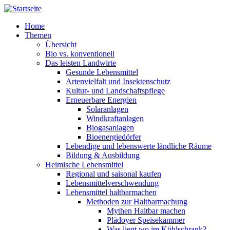
Direkt zum Inhalt
Home
Themen
Übersicht
Bio vs. konventionell
Das leisten Landwirte
Gesunde Lebensmittel
Artenvielfalt und Insektenschutz
Kultur- und Landschaftspflege
Erneuerbare Energien
Solaranlagen
Windkraftanlagen
Biogasanlagen
Bioenergiedörfer
Lebendige und lebenswerte ländliche Räume
Bildung & Ausbildung
Heimische Lebensmittel
Regional und saisonal kaufen
Lebensmittelverschwendung
Lebensmittel haltbarmachen
Methoden zur Haltbarmachung
Mythen Haltbar machen
Plädoyer Speisekammer
Was liegt wo im Kühlschrank?