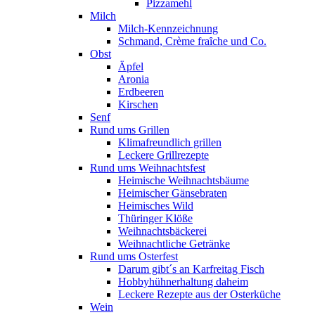
Pizzamehl
Milch
Milch-Kennzeichnung
Schmand, Crème fraȋche und Co.
Obst
Äpfel
Aronia
Erdbeeren
Kirschen
Senf
Rund ums Grillen
Klimafreundlich grillen
Leckere Grillrezepte
Rund ums Weihnachtsfest
Heimische Weihnachtsbäume
Heimischer Gänsebraten
Heimisches Wild
Thüringer Klöße
Weihnachtsbäckerei
Weihnachtliche Getränke
Rund ums Osterfest
Darum gibt´s an Karfreitag Fisch
Hobbyhühnerhaltung daheim
Leckere Rezepte aus der Osterküche
Wein