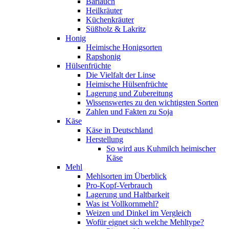
Bärlauch
Heilkräuter
Küchenkräuter
Süßholz & Lakritz
Honig
Heimische Honigsorten
Rapshonig
Hülsenfrüchte
Die Vielfalt der Linse
Heimische Hülsenfrüchte
Lagerung und Zubereitung
Wissenswertes zu den wichtigsten Sorten
Zahlen und Fakten zu Soja
Käse
Käse in Deutschland
Herstellung
So wird aus Kuhmilch heimischer
Käse
Mehl
Mehlsorten im Überblick
Pro-Kopf-Verbrauch
Lagerung und Haltbarkeit
Was ist Vollkornmehl?
Weizen und Dinkel im Vergleich
Wofür eignet sich welche Mehltype?