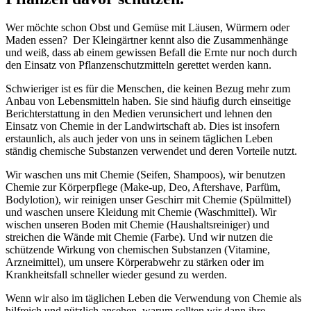
Wer möchte schon Obst und Gemüse mit Läusen, Würmern oder
Maden essen? Der Kleingärtner kennt also die Zusammenhänge
und weiß, dass ab einem gewissen Befall die Ernte nur noch durch
den Einsatz von Pflanzenschutzmitteln gerettet werden kann.
Schwieriger ist es für die Menschen, die keinen Bezug mehr zum
Anbau von Lebensmitteln haben. Sie sind häufig durch einseitige
Berichterstattung in den Medien verunsichert und lehnen den
Einsatz von Chemie in der Landwirtschaft ab. Dies ist insofern
erstaunlich, als auch jeder von uns in seinem täglichen Leben
ständig chemische Substanzen verwendet und deren Vorteile nutzt.
Wir waschen uns mit Chemie (Seifen, Shampoos), wir benutzen
Chemie zur Körperpflege (Make-up, Deo, Aftershave, Parfüm,
Bodylotion), wir reinigen unser Geschirr mit Chemie (Spülmittel)
und waschen unsere Kleidung mit Chemie (Waschmittel). Wir
wischen unseren Boden mit Chemie (Haushaltsreiniger) und
streichen die Wände mit Chemie (Farbe). Und wir nutzen die
schützende Wirkung von chemischen Substanzen (Vitamine,
Arzneimittel), um unsere Körperabwehr zu stärken oder im
Krankheitsfall schneller wieder gesund zu werden.
Wenn wir also im täglichen Leben die Verwendung von Chemie als
hilfreich und nützlich ansehen, warum sollten wir dann ihre