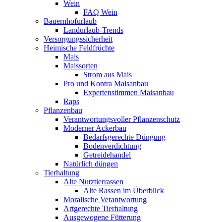
Wein
FAQ Wein
Bauernhofurlaub
Landurlaub-Trends
Versorgungssicherheit
Heimische Feldfrüchte
Mais
Maissorten
Strom aus Mais
Pro und Kontra Maisanbau
Expertenstimmen Maisanbau
Raps
Pflanzenbau
Verantwortungsvoller Pflanzenschutz
Moderner Ackerbau
Bedarfsgerechte Düngung
Bodenverdichtung
Getreidehandel
Natürlich düngen
Tierhaltung
Alte Nutztierrassen
Alte Rassen im Überblick
Moralische Verantwortung
Artgerechte Tierhaltung
Ausgewogene Fütterung