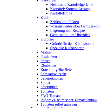
Kartoffeln
Heimische Kartoffelgerichte
Kartoffel: Sortenzulassung
Kartoffelchips
Kohl
Zahlen und Fakten
Wissenswertes über Gemüsekohl
Lagerung und Rezepte
Gemüsekohl im Überblick
Kürbisse
Gründe für den Kürbisboom
Spezielle Kürbissorten
Möhren
Pastinaken
Porree
Rhabarber
Rote und gelbe Bete
Schwarzwurzeln
Sellerieknollen
Spinat
Steckrüben
Tomaten
FAQ Tomate
Import vs. heimischer Tomatenanbau
Tomaten selbst anbauen