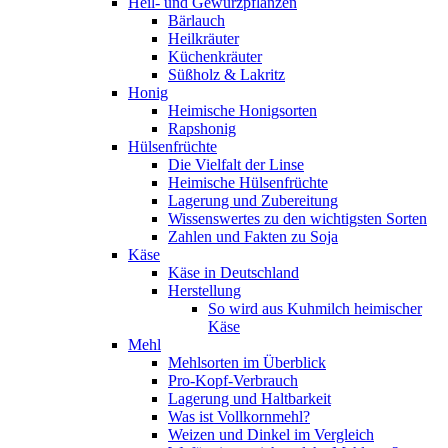
Heil- und Gewürzpflanzen
Bärlauch
Heilkräuter
Küchenkräuter
Süßholz & Lakritz
Honig
Heimische Honigsorten
Rapshonig
Hülsenfrüchte
Die Vielfalt der Linse
Heimische Hülsenfrüchte
Lagerung und Zubereitung
Wissenswertes zu den wichtigsten Sorten
Zahlen und Fakten zu Soja
Käse
Käse in Deutschland
Herstellung
So wird aus Kuhmilch heimischer
Käse
Mehl
Mehlsorten im Überblick
Pro-Kopf-Verbrauch
Lagerung und Haltbarkeit
Was ist Vollkornmehl?
Weizen und Dinkel im Vergleich