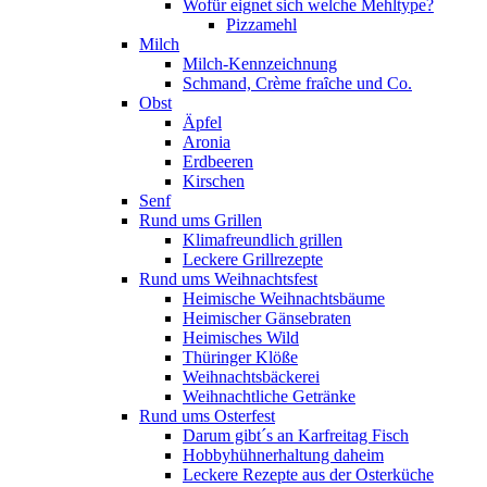
Wofür eignet sich welche Mehltype?
Pizzamehl
Milch
Milch-Kennzeichnung
Schmand, Crème fraȋche und Co.
Obst
Äpfel
Aronia
Erdbeeren
Kirschen
Senf
Rund ums Grillen
Klimafreundlich grillen
Leckere Grillrezepte
Rund ums Weihnachtsfest
Heimische Weihnachtsbäume
Heimischer Gänsebraten
Heimisches Wild
Thüringer Klöße
Weihnachtsbäckerei
Weihnachtliche Getränke
Rund ums Osterfest
Darum gibt´s an Karfreitag Fisch
Hobbyhühnerhaltung daheim
Leckere Rezepte aus der Osterküche