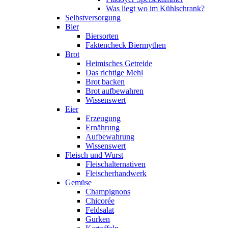
Was liegt wo im Kühlschrank?
Selbstversorgung
Bier
Biersorten
Faktencheck Biermythen
Brot
Heimisches Getreide
Das richtige Mehl
Brot backen
Brot aufbewahren
Wissenswert
Eier
Erzeugung
Ernährung
Aufbewahrung
Wissenswert
Fleisch und Wurst
Fleischalternativen
Fleischerhandwerk
Gemüse
Champignons
Chicorée
Feldsalat
Gurken