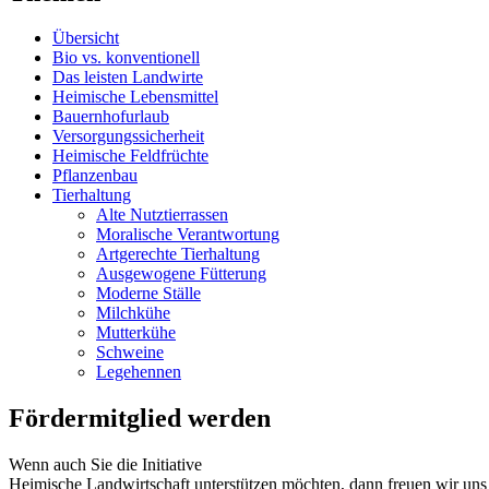
Übersicht
Bio vs. konventionell
Das leisten Landwirte
Heimische Lebensmittel
Bauernhofurlaub
Versorgungssicherheit
Heimische Feldfrüchte
Pflanzenbau
Tierhaltung
Alte Nutztierrassen
Moralische Verantwortung
Artgerechte Tierhaltung
Ausgewogene Fütterung
Moderne Ställe
Milchkühe
Mutterkühe
Schweine
Legehennen
Fördermitglied werden
Wenn auch Sie die Initiative
Heimische Landwirtschaft unterstützen möchten, dann freuen wir uns