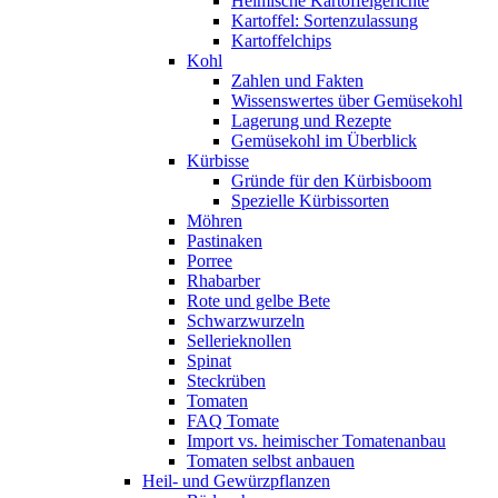
Heimische Kartoffelgerichte
Kartoffel: Sortenzulassung
Kartoffelchips
Kohl
Zahlen und Fakten
Wissenswertes über Gemüsekohl
Lagerung und Rezepte
Gemüsekohl im Überblick
Kürbisse
Gründe für den Kürbisboom
Spezielle Kürbissorten
Möhren
Pastinaken
Porree
Rhabarber
Rote und gelbe Bete
Schwarzwurzeln
Sellerieknollen
Spinat
Steckrüben
Tomaten
FAQ Tomate
Import vs. heimischer Tomatenanbau
Tomaten selbst anbauen
Heil- und Gewürzpflanzen