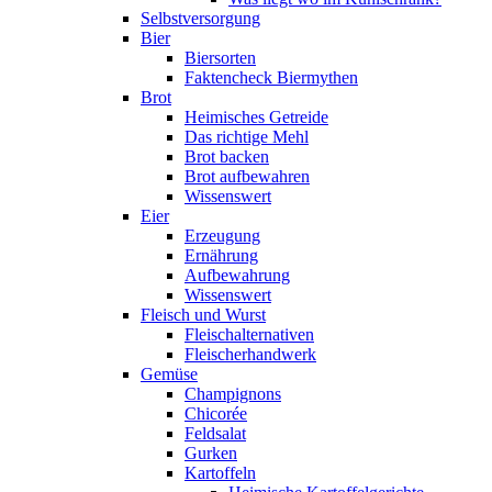
Selbstversorgung
Bier
Biersorten
Faktencheck Biermythen
Brot
Heimisches Getreide
Das richtige Mehl
Brot backen
Brot aufbewahren
Wissenswert
Eier
Erzeugung
Ernährung
Aufbewahrung
Wissenswert
Fleisch und Wurst
Fleischalternativen
Fleischerhandwerk
Gemüse
Champignons
Chicorée
Feldsalat
Gurken
Kartoffeln