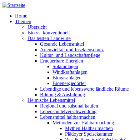
Direkt zum Inhalt
Home
Themen
Übersicht
Bio vs. konventionell
Das leisten Landwirte
Gesunde Lebensmittel
Artenvielfalt und Insektenschutz
Kultur- und Landschaftspflege
Erneuerbare Energien
Solaranlagen
Windkraftanlagen
Biogasanlagen
Bioenergiedörfer
Lebendige und lebenswerte ländliche Räume
Bildung & Ausbildung
Heimische Lebensmittel
Regional und saisonal kaufen
Lebensmittelverschwendung
Lebensmittel haltbarmachen
Methoden zur Haltbarmachung
Mythen Haltbar machen
Plädoyer Speisekammer
Was liegt wo im Kühlschrank?