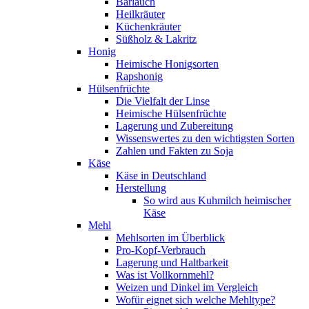
Bärlauch
Heilkräuter
Küchenkräuter
Süßholz & Lakritz
Honig
Heimische Honigsorten
Rapshonig
Hülsenfrüchte
Die Vielfalt der Linse
Heimische Hülsenfrüchte
Lagerung und Zubereitung
Wissenswertes zu den wichtigsten Sorten
Zahlen und Fakten zu Soja
Käse
Käse in Deutschland
Herstellung
So wird aus Kuhmilch heimischer
Käse
Mehl
Mehlsorten im Überblick
Pro-Kopf-Verbrauch
Lagerung und Haltbarkeit
Was ist Vollkornmehl?
Weizen und Dinkel im Vergleich
Wofür eignet sich welche Mehltype?