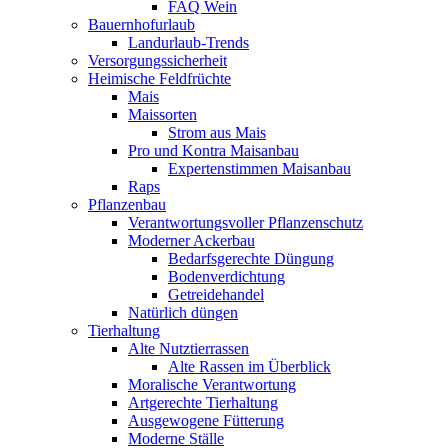
FAQ Wein
Bauernhofurlaub
Landurlaub-Trends
Versorgungssicherheit
Heimische Feldfrüchte
Mais
Maissorten
Strom aus Mais
Pro und Kontra Maisanbau
Expertenstimmen Maisanbau
Raps
Pflanzenbau
Verantwortungsvoller Pflanzenschutz
Moderner Ackerbau
Bedarfsgerechte Düngung
Bodenverdichtung
Getreidehandel
Natürlich düngen
Tierhaltung
Alte Nutztierrassen
Alte Rassen im Überblick
Moralische Verantwortung
Artgerechte Tierhaltung
Ausgewogene Fütterung
Moderne Ställe