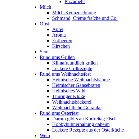
Pizzamehl
Milch
Milch-Kennzeichnung
Schmand, Crème fraȋche und Co.
Obst
Äpfel
Aronia
Erdbeeren
Kirschen
Senf
Rund ums Grillen
Klimafreundlich grillen
Leckere Grillrezepte
Rund ums Weihnachtsfest
Heimische Weihnachtsbäume
Heimischer Gänsebraten
Heimisches Wild
Thüringer Klöße
Weihnachtsbäckerei
Weihnachtliche Getränke
Rund ums Osterfest
Darum gibt´s an Karfreitag Fisch
Hobbyhühnerhaltung daheim
Leckere Rezepte aus der Osterküche
Wein