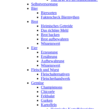
Selbstversorgung
Bier
Biersorten
Faktencheck Biermythen
Brot
Heimisches Getreide
Das richtige Mehl
Brot backen
Brot aufbewahren
Wissenswert
Eier
Erzeugung
Ernährung
Aufbewahrung
Wissenswert
Fleisch und Wurst
Fleischalternativen
Fleischerhandwerk
Gemüse
Champignons
Chicorée
Feldsalat
Gurken
Kartoffeln