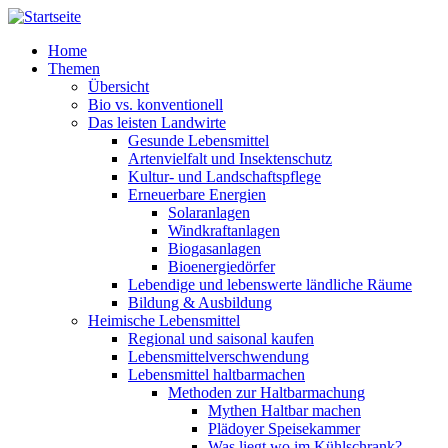
Direkt zum Inhalt
Home
Themen
Übersicht
Bio vs. konventionell
Das leisten Landwirte
Gesunde Lebensmittel
Artenvielfalt und Insektenschutz
Kultur- und Landschaftspflege
Erneuerbare Energien
Solaranlagen
Windkraftanlagen
Biogasanlagen
Bioenergiedörfer
Lebendige und lebenswerte ländliche Räume
Bildung & Ausbildung
Heimische Lebensmittel
Regional und saisonal kaufen
Lebensmittelverschwendung
Lebensmittel haltbarmachen
Methoden zur Haltbarmachung
Mythen Haltbar machen
Plädoyer Speisekammer
Was liegt wo im Kühlschrank?