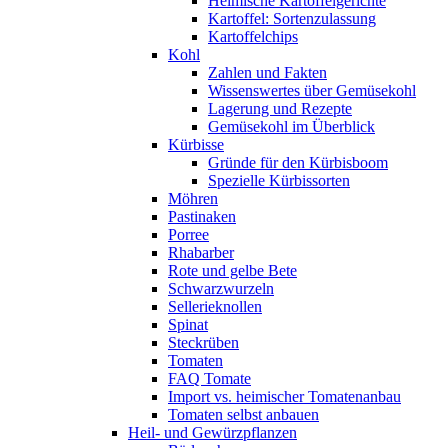
Heimische Kartoffelgerichte
Kartoffel: Sortenzulassung
Kartoffelchips
Kohl
Zahlen und Fakten
Wissenswertes über Gemüsekohl
Lagerung und Rezepte
Gemüsekohl im Überblick
Kürbisse
Gründe für den Kürbisboom
Spezielle Kürbissorten
Möhren
Pastinaken
Porree
Rhabarber
Rote und gelbe Bete
Schwarzwurzeln
Sellerieknollen
Spinat
Steckrüben
Tomaten
FAQ Tomate
Import vs. heimischer Tomatenanbau
Tomaten selbst anbauen
Heil- und Gewürzpflanzen