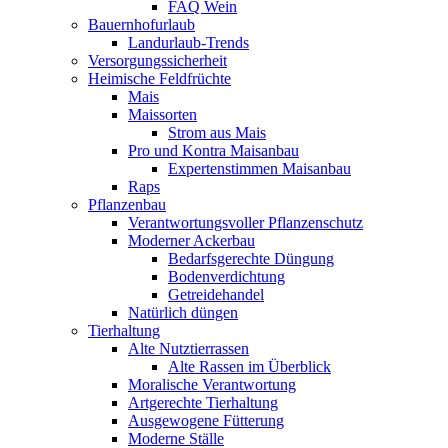
FAQ Wein
Bauernhofurlaub
Landurlaub-Trends
Versorgungssicherheit
Heimische Feldfrüchte
Mais
Maissorten
Strom aus Mais
Pro und Kontra Maisanbau
Expertenstimmen Maisanbau
Raps
Pflanzenbau
Verantwortungsvoller Pflanzenschutz
Moderner Ackerbau
Bedarfsgerechte Düngung
Bodenverdichtung
Getreidehandel
Natürlich düngen
Tierhaltung
Alte Nutztierrassen
Alte Rassen im Überblick
Moralische Verantwortung
Artgerechte Tierhaltung
Ausgewogene Fütterung
Moderne Ställe