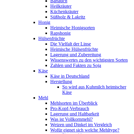
Bärlauch
Heilkräuter
Küchenkräuter
Süßholz & Lakritz
Honig
Heimische Honigsorten
Rapshonig
Hülsenfrüchte
Die Vielfalt der Linse
Heimische Hülsenfrüchte
Lagerung und Zubereitung
Wissenswertes zu den wichtigsten Sorten
Zahlen und Fakten zu Soja
Käse
Käse in Deutschland
Herstellung
So wird aus Kuhmilch heimischer
Käse
Mehl
Mehlsorten im Überblick
Pro-Kopf-Verbrauch
Lagerung und Haltbarkeit
Was ist Vollkornmehl?
Weizen und Dinkel im Vergleich
Wofür eignet sich welche Mehltype?