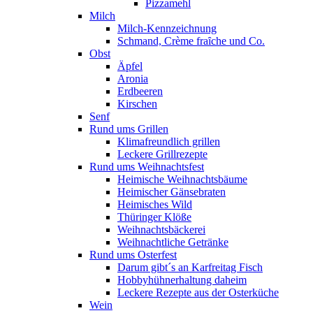
Pizzamehl
Milch
Milch-Kennzeichnung
Schmand, Crème fraȋche und Co.
Obst
Äpfel
Aronia
Erdbeeren
Kirschen
Senf
Rund ums Grillen
Klimafreundlich grillen
Leckere Grillrezepte
Rund ums Weihnachtsfest
Heimische Weihnachtsbäume
Heimischer Gänsebraten
Heimisches Wild
Thüringer Klöße
Weihnachtsbäckerei
Weihnachtliche Getränke
Rund ums Osterfest
Darum gibt´s an Karfreitag Fisch
Hobbyhühnerhaltung daheim
Leckere Rezepte aus der Osterküche
Wein