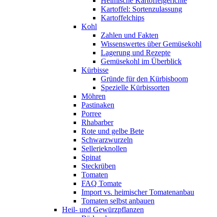
Heimische Kartoffelgerichte
Kartoffel: Sortenzulassung
Kartoffelchips
Kohl
Zahlen und Fakten
Wissenswertes über Gemüsekohl
Lagerung und Rezepte
Gemüsekohl im Überblick
Kürbisse
Gründe für den Kürbisboom
Spezielle Kürbissorten
Möhren
Pastinaken
Porree
Rhabarber
Rote und gelbe Bete
Schwarzwurzeln
Sellerieknollen
Spinat
Steckrüben
Tomaten
FAQ Tomate
Import vs. heimischer Tomatenanbau
Tomaten selbst anbauen
Heil- und Gewürzpflanzen