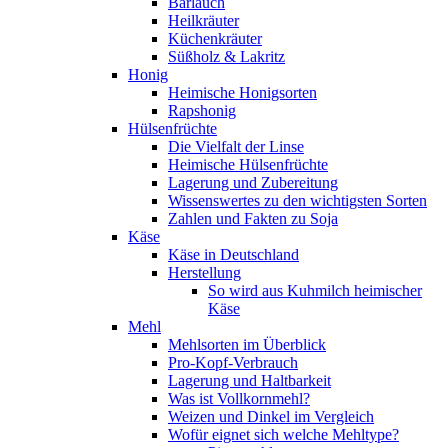
Bärlauch
Heilkräuter
Küchenkräuter
Süßholz & Lakritz
Honig
Heimische Honigsorten
Rapshonig
Hülsenfrüchte
Die Vielfalt der Linse
Heimische Hülsenfrüchte
Lagerung und Zubereitung
Wissenswertes zu den wichtigsten Sorten
Zahlen und Fakten zu Soja
Käse
Käse in Deutschland
Herstellung
So wird aus Kuhmilch heimischer
Käse
Mehl
Mehlsorten im Überblick
Pro-Kopf-Verbrauch
Lagerung und Haltbarkeit
Was ist Vollkornmehl?
Weizen und Dinkel im Vergleich
Wofür eignet sich welche Mehltype?