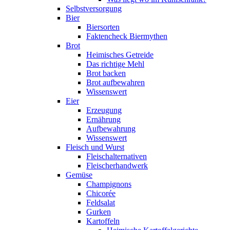
Selbstversorgung
Bier
Biersorten
Faktencheck Biermythen
Brot
Heimisches Getreide
Das richtige Mehl
Brot backen
Brot aufbewahren
Wissenswert
Eier
Erzeugung
Ernährung
Aufbewahrung
Wissenswert
Fleisch und Wurst
Fleischalternativen
Fleischerhandwerk
Gemüse
Champignons
Chicorée
Feldsalat
Gurken
Kartoffeln