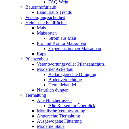
FAQ Wein
Bauernhofurlaub
Landurlaub-Trends
Versorgungssicherheit
Heimische Feldfrüchte
Mais
Maissorten
Strom aus Mais
Pro und Kontra Maisanbau
Expertenstimmen Maisanbau
Raps
Pflanzenbau
Verantwortungsvoller Pflanzenschutz
Moderner Ackerbau
Bedarfsgerechte Düngung
Bodenverdichtung
Getreidehandel
Natürlich düngen
Tierhaltung
Alte Nutztierrassen
Alte Rassen im Überblick
Moralische Verantwortung
Artgerechte Tierhaltung
Ausgewogene Fütterung
Moderne Ställe