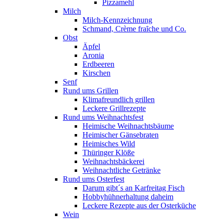
Pizzamehl
Milch
Milch-Kennzeichnung
Schmand, Crème fraȋche und Co.
Obst
Äpfel
Aronia
Erdbeeren
Kirschen
Senf
Rund ums Grillen
Klimafreundlich grillen
Leckere Grillrezepte
Rund ums Weihnachtsfest
Heimische Weihnachtsbäume
Heimischer Gänsebraten
Heimisches Wild
Thüringer Klöße
Weihnachtsbäckerei
Weihnachtliche Getränke
Rund ums Osterfest
Darum gibt´s an Karfreitag Fisch
Hobbyhühnerhaltung daheim
Leckere Rezepte aus der Osterküche
Wein