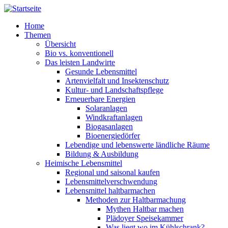
Direkt zum Inhalt
Home
Themen
Übersicht
Bio vs. konventionell
Das leisten Landwirte
Gesunde Lebensmittel
Artenvielfalt und Insektenschutz
Kultur- und Landschaftspflege
Erneuerbare Energien
Solaranlagen
Windkraftanlagen
Biogasanlagen
Bioenergiedörfer
Lebendige und lebenswerte ländliche Räume
Bildung & Ausbildung
Heimische Lebensmittel
Regional und saisonal kaufen
Lebensmittelverschwendung
Lebensmittel haltbarmachen
Methoden zur Haltbarmachung
Mythen Haltbar machen
Plädoyer Speisekammer
Was liegt wo im Kühlschrank?