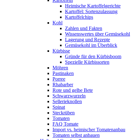
Kartoffeln
Heimische Kartoffelgerichte
Kartoffel: Sortenzulassung
Kartoffelchips
Kohl
Zahlen und Fakten
Wissenswertes über Gemüsekohl
Lagerung und Rezepte
Gemüsekohl im Überblick
Kürbisse
Gründe für den Kürbisboom
Spezielle Kürbissorten
Möhren
Pastinaken
Porree
Rhabarber
Rote und gelbe Bete
Schwarzwurzeln
Sellerieknollen
Spinat
Steckrüben
Tomaten
FAQ Tomate
Import vs. heimischer Tomatenanbau
Tomaten selbst anbauen