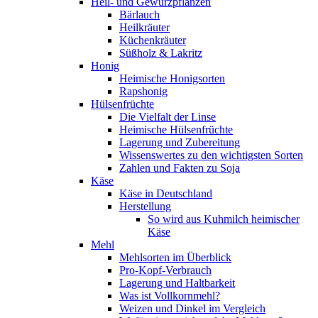
Heil- und Gewürzpflanzen
Bärlauch
Heilkräuter
Küchenkräuter
Süßholz & Lakritz
Honig
Heimische Honigsorten
Rapshonig
Hülsenfrüchte
Die Vielfalt der Linse
Heimische Hülsenfrüchte
Lagerung und Zubereitung
Wissenswertes zu den wichtigsten Sorten
Zahlen und Fakten zu Soja
Käse
Käse in Deutschland
Herstellung
So wird aus Kuhmilch heimischer
Käse
Mehl
Mehlsorten im Überblick
Pro-Kopf-Verbrauch
Lagerung und Haltbarkeit
Was ist Vollkornmehl?
Weizen und Dinkel im Vergleich