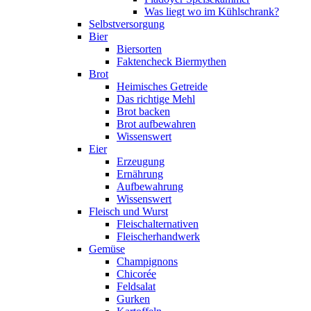
Was liegt wo im Kühlschrank?
Selbstversorgung
Bier
Biersorten
Faktencheck Biermythen
Brot
Heimisches Getreide
Das richtige Mehl
Brot backen
Brot aufbewahren
Wissenswert
Eier
Erzeugung
Ernährung
Aufbewahrung
Wissenswert
Fleisch und Wurst
Fleischalternativen
Fleischerhandwerk
Gemüse
Champignons
Chicorée
Feldsalat
Gurken