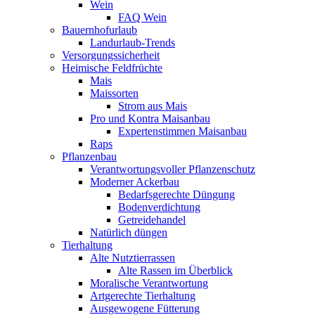
Wein
FAQ Wein
Bauernhofurlaub
Landurlaub-Trends
Versorgungssicherheit
Heimische Feldfrüchte
Mais
Maissorten
Strom aus Mais
Pro und Kontra Maisanbau
Expertenstimmen Maisanbau
Raps
Pflanzenbau
Verantwortungsvoller Pflanzenschutz
Moderner Ackerbau
Bedarfsgerechte Düngung
Bodenverdichtung
Getreidehandel
Natürlich düngen
Tierhaltung
Alte Nutztierrassen
Alte Rassen im Überblick
Moralische Verantwortung
Artgerechte Tierhaltung
Ausgewogene Fütterung