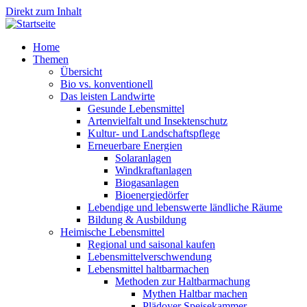
Direkt zum Inhalt
Home
Themen
Übersicht
Bio vs. konventionell
Das leisten Landwirte
Gesunde Lebensmittel
Artenvielfalt und Insektenschutz
Kultur- und Landschaftspflege
Erneuerbare Energien
Solaranlagen
Windkraftanlagen
Biogasanlagen
Bioenergiedörfer
Lebendige und lebenswerte ländliche Räume
Bildung & Ausbildung
Heimische Lebensmittel
Regional und saisonal kaufen
Lebensmittelverschwendung
Lebensmittel haltbarmachen
Methoden zur Haltbarmachung
Mythen Haltbar machen
Plädoyer Speisekammer