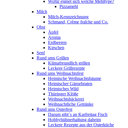
Wofür eignet sich welche Mehltype?
Pizzamehl
Milch
Milch-Kennzeichnung
Schmand, Crème fraȋche und Co.
Obst
Äpfel
Aronia
Erdbeeren
Kirschen
Senf
Rund ums Grillen
Klimafreundlich grillen
Leckere Grillrezepte
Rund ums Weihnachtsfest
Heimische Weihnachtsbäume
Heimischer Gänsebraten
Heimisches Wild
Thüringer Klöße
Weihnachtsbäckerei
Weihnachtliche Getränke
Rund ums Osterfest
Darum gibt´s an Karfreitag Fisch
Hobbyhühnerhaltung daheim
Leckere Rezepte aus der Osterküche