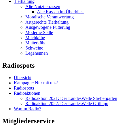
Tierhaltung
Alte Nutztierrassen
Alte Rassen im Überblick
Moralische Verantwortung
Artgerechte Tierhaltung
Ausgewogene Fütterung
Moderne Ställe
Milchkühe
Mutterkühe
Schweine
Legehennen
Radiospots
Übersicht
Kampagne Nur mit uns!
Radiospots
Radioaktionen
Radioaktion 2021: Der LandesWelle Strebergarten
Radioaktion 2022: Der LandesWelle Grilltipp
Warum Radio?
Mitgliederservice