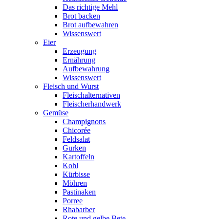
Das richtige Mehl
Brot backen
Brot aufbewahren
Wissenswert
Eier
Erzeugung
Ernährung
Aufbewahrung
Wissenswert
Fleisch und Wurst
Fleischalternativen
Fleischerhandwerk
Gemüse
Champignons
Chicorée
Feldsalat
Gurken
Kartoffeln
Kohl
Kürbisse
Möhren
Pastinaken
Porree
Rhabarber
Rote und gelbe Bete