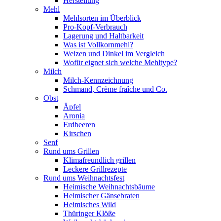
Herstellung
Mehl
Mehlsorten im Überblick
Pro-Kopf-Verbrauch
Lagerung und Haltbarkeit
Was ist Vollkornmehl?
Weizen und Dinkel im Vergleich
Wofür eignet sich welche Mehltype?
Milch
Milch-Kennzeichnung
Schmand, Crème fraȋche und Co.
Obst
Äpfel
Aronia
Erdbeeren
Kirschen
Senf
Rund ums Grillen
Klimafreundlich grillen
Leckere Grillrezepte
Rund ums Weihnachtsfest
Heimische Weihnachtsbäume
Heimischer Gänsebraten
Heimisches Wild
Thüringer Klöße