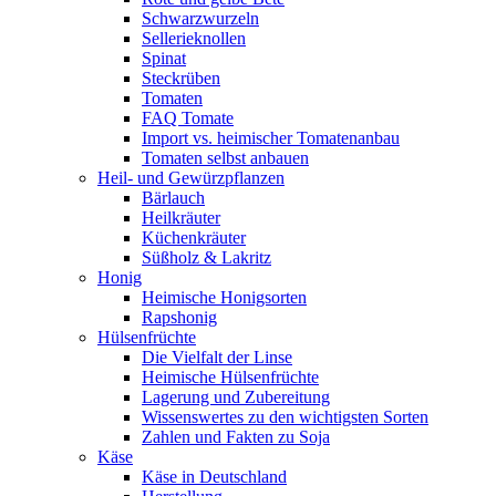
Schwarzwurzeln
Sellerieknollen
Spinat
Steckrüben
Tomaten
FAQ Tomate
Import vs. heimischer Tomatenanbau
Tomaten selbst anbauen
Heil- und Gewürzpflanzen
Bärlauch
Heilkräuter
Küchenkräuter
Süßholz & Lakritz
Honig
Heimische Honigsorten
Rapshonig
Hülsenfrüchte
Die Vielfalt der Linse
Heimische Hülsenfrüchte
Lagerung und Zubereitung
Wissenswertes zu den wichtigsten Sorten
Zahlen und Fakten zu Soja
Käse
Käse in Deutschland