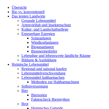
Übersicht
Bio vs. konventionell
Das leisten Landwirte
Gesunde Lebensmittel
Artenvielfalt und Insektenschutz
Kultur- und Landschaftspflege
Erneuerbare Energien
Solaranlagen
Windkraftanlagen
Biogasanlagen
Bioenergiedörfer
Lebendige und lebenswerte ländliche Räume
Bildung & Ausbildung
Heimische Lebensmittel
Regional und saisonal kaufen
Lebensmittelverschwendung
Lebensmittel haltbarmachen
Methoden zur Haltbarmachung
Selbstversorgung
Bier
Biersorten
Faktencheck Biermythen
Brot
Heimisches Getreide