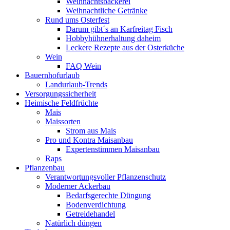
Weihnachtsbäckerei
Weihnachtliche Getränke
Rund ums Osterfest
Darum gibt´s an Karfreitag Fisch
Hobbyhühnerhaltung daheim
Leckere Rezepte aus der Osterküche
Wein
FAQ Wein
Bauernhofurlaub
Landurlaub-Trends
Versorgungssicherheit
Heimische Feldfrüchte
Mais
Maissorten
Strom aus Mais
Pro und Kontra Maisanbau
Expertenstimmen Maisanbau
Raps
Pflanzenbau
Verantwortungsvoller Pflanzenschutz
Moderner Ackerbau
Bedarfsgerechte Düngung
Bodenverdichtung
Getreidehandel
Natürlich düngen