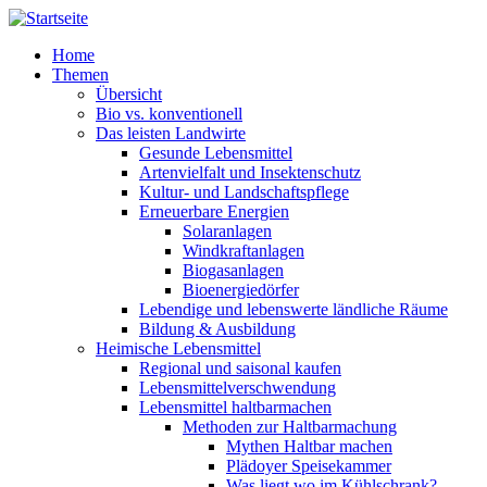
Direkt zum Inhalt
Home
Themen
Übersicht
Bio vs. konventionell
Das leisten Landwirte
Gesunde Lebensmittel
Artenvielfalt und Insektenschutz
Kultur- und Landschaftspflege
Erneuerbare Energien
Solaranlagen
Windkraftanlagen
Biogasanlagen
Bioenergiedörfer
Lebendige und lebenswerte ländliche Räume
Bildung & Ausbildung
Heimische Lebensmittel
Regional und saisonal kaufen
Lebensmittelverschwendung
Lebensmittel haltbarmachen
Methoden zur Haltbarmachung
Mythen Haltbar machen
Plädoyer Speisekammer
Was liegt wo im Kühlschrank?