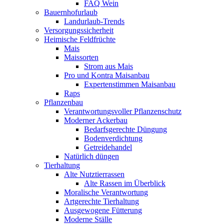
FAQ Wein
Bauernhofurlaub
Landurlaub-Trends
Versorgungssicherheit
Heimische Feldfrüchte
Mais
Maissorten
Strom aus Mais
Pro und Kontra Maisanbau
Expertenstimmen Maisanbau
Raps
Pflanzenbau
Verantwortungsvoller Pflanzenschutz
Moderner Ackerbau
Bedarfsgerechte Düngung
Bodenverdichtung
Getreidehandel
Natürlich düngen
Tierhaltung
Alte Nutztierrassen
Alte Rassen im Überblick
Moralische Verantwortung
Artgerechte Tierhaltung
Ausgewogene Fütterung
Moderne Ställe