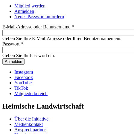
Mitglied werden
Anmelden
(aktiver Reiter)
Haupt-Reiter
Neues Passwort anfordern
E-Mail-Adresse oder Benutzername
*
Geben Sie Ihre E-Mail-Adresse oder Ihren Benutzernamen ein.
Passwort
*
Geben Sie Ihr Passwort ein.
Instagram
Facebook
YouTube
TikTok
Mitgliederbereich
Heimische Landwirtschaft
Über die Initiative
Medienkontakt
Ansprechpartner