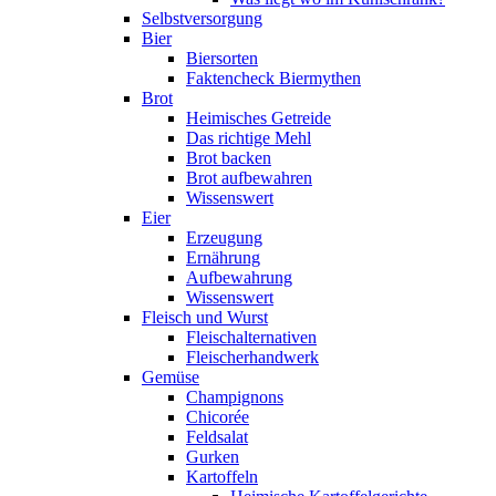
Selbstversorgung
Bier
Biersorten
Faktencheck Biermythen
Brot
Heimisches Getreide
Das richtige Mehl
Brot backen
Brot aufbewahren
Wissenswert
Eier
Erzeugung
Ernährung
Aufbewahrung
Wissenswert
Fleisch und Wurst
Fleischalternativen
Fleischerhandwerk
Gemüse
Champignons
Chicorée
Feldsalat
Gurken
Kartoffeln