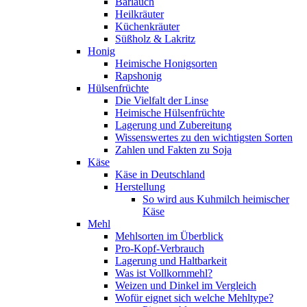
Bärlauch
Heilkräuter
Küchenkräuter
Süßholz & Lakritz
Honig
Heimische Honigsorten
Rapshonig
Hülsenfrüchte
Die Vielfalt der Linse
Heimische Hülsenfrüchte
Lagerung und Zubereitung
Wissenswertes zu den wichtigsten Sorten
Zahlen und Fakten zu Soja
Käse
Käse in Deutschland
Herstellung
So wird aus Kuhmilch heimischer
Käse
Mehl
Mehlsorten im Überblick
Pro-Kopf-Verbrauch
Lagerung und Haltbarkeit
Was ist Vollkornmehl?
Weizen und Dinkel im Vergleich
Wofür eignet sich welche Mehltype?