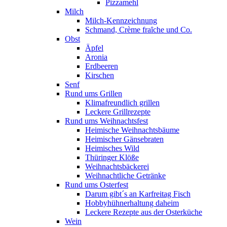
Pizzamehl
Milch
Milch-Kennzeichnung
Schmand, Crème fraȋche und Co.
Obst
Äpfel
Aronia
Erdbeeren
Kirschen
Senf
Rund ums Grillen
Klimafreundlich grillen
Leckere Grillrezepte
Rund ums Weihnachtsfest
Heimische Weihnachtsbäume
Heimischer Gänsebraten
Heimisches Wild
Thüringer Klöße
Weihnachtsbäckerei
Weihnachtliche Getränke
Rund ums Osterfest
Darum gibt´s an Karfreitag Fisch
Hobbyhühnerhaltung daheim
Leckere Rezepte aus der Osterküche
Wein