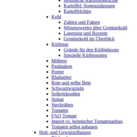
Heimische Kartoffelgerichte
Kartoffel: Sortenzulassung
Kartoffelchips
Kohl
Zahlen und Fakten
Wissenswertes über Gemüsekohl
Lagerung und Rezepte
Gemüsekohl im Überblick
Kürbisse
Gründe für den Kürbisboom
Spezielle Kürbissorten
Möhren
Pastinaken
Porree
Rhabarber
Rote und gelbe Bete
Schwarzwurzeln
Sellerieknollen
Spinat
Steckrüben
Tomaten
FAQ Tomate
Import vs. heimischer Tomatenanbau
Tomaten selbst anbauen
Heil- und Gewürzpflanzen