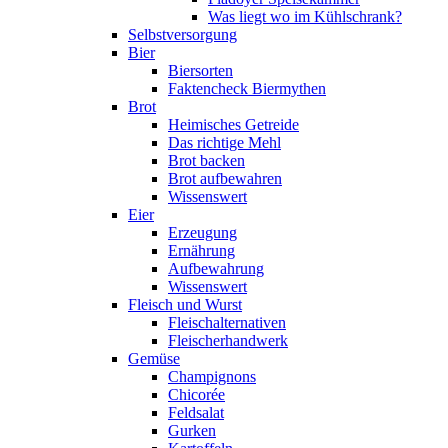
Was liegt wo im Kühlschrank?
Selbstversorgung
Bier
Biersorten
Faktencheck Biermythen
Brot
Heimisches Getreide
Das richtige Mehl
Brot backen
Brot aufbewahren
Wissenswert
Eier
Erzeugung
Ernährung
Aufbewahrung
Wissenswert
Fleisch und Wurst
Fleischalternativen
Fleischerhandwerk
Gemüse
Champignons
Chicorée
Feldsalat
Gurken