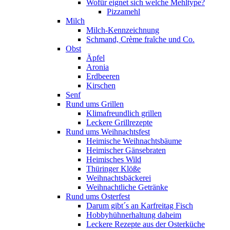
Wofür eignet sich welche Mehltype?
Pizzamehl
Milch
Milch-Kennzeichnung
Schmand, Crème fraȋche und Co.
Obst
Äpfel
Aronia
Erdbeeren
Kirschen
Senf
Rund ums Grillen
Klimafreundlich grillen
Leckere Grillrezepte
Rund ums Weihnachtsfest
Heimische Weihnachtsbäume
Heimischer Gänsebraten
Heimisches Wild
Thüringer Klöße
Weihnachtsbäckerei
Weihnachtliche Getränke
Rund ums Osterfest
Darum gibt´s an Karfreitag Fisch
Hobbyhühnerhaltung daheim
Leckere Rezepte aus der Osterküche