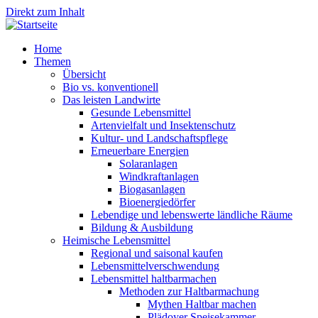
Direkt zum Inhalt
Home
Themen
Übersicht
Bio vs. konventionell
Das leisten Landwirte
Gesunde Lebensmittel
Artenvielfalt und Insektenschutz
Kultur- und Landschaftspflege
Erneuerbare Energien
Solaranlagen
Windkraftanlagen
Biogasanlagen
Bioenergiedörfer
Lebendige und lebenswerte ländliche Räume
Bildung & Ausbildung
Heimische Lebensmittel
Regional und saisonal kaufen
Lebensmittelverschwendung
Lebensmittel haltbarmachen
Methoden zur Haltbarmachung
Mythen Haltbar machen
Plädoyer Speisekammer