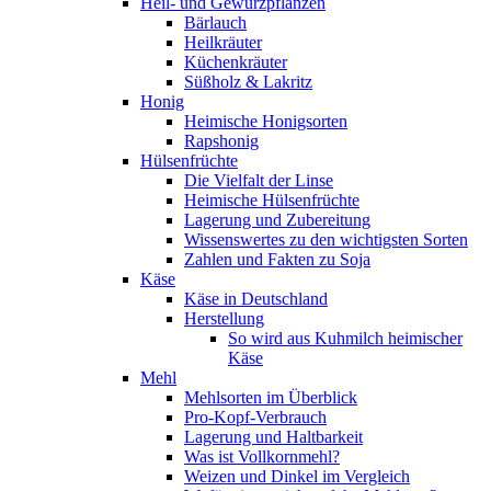
Heil- und Gewürzpflanzen
Bärlauch
Heilkräuter
Küchenkräuter
Süßholz & Lakritz
Honig
Heimische Honigsorten
Rapshonig
Hülsenfrüchte
Die Vielfalt der Linse
Heimische Hülsenfrüchte
Lagerung und Zubereitung
Wissenswertes zu den wichtigsten Sorten
Zahlen und Fakten zu Soja
Käse
Käse in Deutschland
Herstellung
So wird aus Kuhmilch heimischer
Käse
Mehl
Mehlsorten im Überblick
Pro-Kopf-Verbrauch
Lagerung und Haltbarkeit
Was ist Vollkornmehl?
Weizen und Dinkel im Vergleich