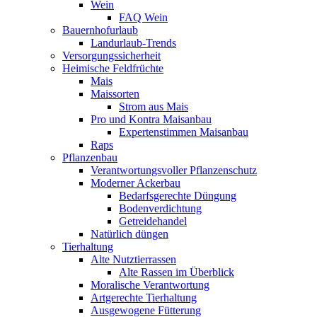
Wein
FAQ Wein
Bauernhofurlaub
Landurlaub-Trends
Versorgungssicherheit
Heimische Feldfrüchte
Mais
Maissorten
Strom aus Mais
Pro und Kontra Maisanbau
Expertenstimmen Maisanbau
Raps
Pflanzenbau
Verantwortungsvoller Pflanzenschutz
Moderner Ackerbau
Bedarfsgerechte Düngung
Bodenverdichtung
Getreidehandel
Natürlich düngen
Tierhaltung
Alte Nutztierrassen
Alte Rassen im Überblick
Moralische Verantwortung
Artgerechte Tierhaltung
Ausgewogene Fütterung