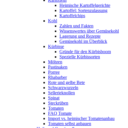
Kartoffeln
Heimische Kartoffelgerichte
Kartoffel: Sortenzulassung
Kartoffelchips
Kohl
Zahlen und Fakten
Wissenswertes über Gemüsekohl
Lagerung und Rezepte
Gemüsekohl im Überblick
Kürbisse
Gründe für den Kürbisboom
Spezielle Kürbissorten
Möhren
Pastinaken
Porree
Rhabarber
Rote und gelbe Bete
Schwarzwurzeln
Sellerieknollen
Spinat
Steckrüben
Tomaten
FAQ Tomate
Import vs. heimischer Tomatenanbau
Tomaten selbst anbauen