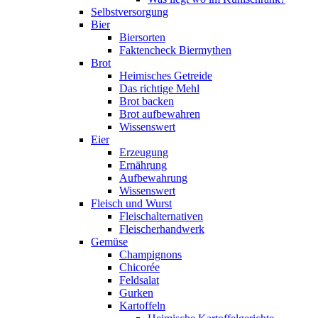
Selbstversorgung
Bier
Biersorten
Faktencheck Biermythen
Brot
Heimisches Getreide
Das richtige Mehl
Brot backen
Brot aufbewahren
Wissenswert
Eier
Erzeugung
Ernährung
Aufbewahrung
Wissenswert
Fleisch und Wurst
Fleischalternativen
Fleischerhandwerk
Gemüse
Champignons
Chicorée
Feldsalat
Gurken
Kartoffeln