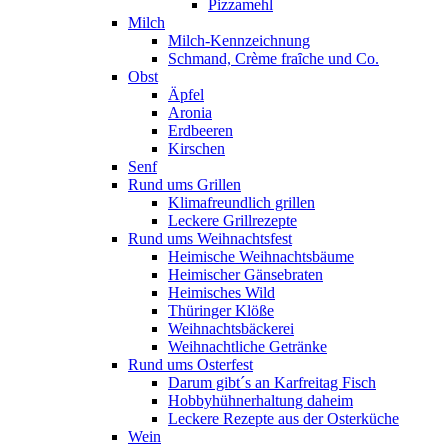
Pizzamehl
Milch
Milch-Kennzeichnung
Schmand, Crème fraȋche und Co.
Obst
Äpfel
Aronia
Erdbeeren
Kirschen
Senf
Rund ums Grillen
Klimafreundlich grillen
Leckere Grillrezepte
Rund ums Weihnachtsfest
Heimische Weihnachtsbäume
Heimischer Gänsebraten
Heimisches Wild
Thüringer Klöße
Weihnachtsbäckerei
Weihnachtliche Getränke
Rund ums Osterfest
Darum gibt´s an Karfreitag Fisch
Hobbyhühnerhaltung daheim
Leckere Rezepte aus der Osterküche
Wein