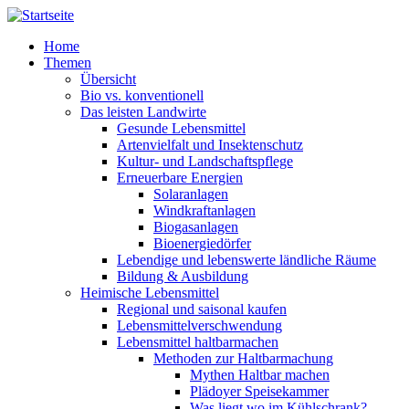
Direkt zum Inhalt
Home
Themen
Übersicht
Bio vs. konventionell
Das leisten Landwirte
Gesunde Lebensmittel
Artenvielfalt und Insektenschutz
Kultur- und Landschaftspflege
Erneuerbare Energien
Solaranlagen
Windkraftanlagen
Biogasanlagen
Bioenergiedörfer
Lebendige und lebenswerte ländliche Räume
Bildung & Ausbildung
Heimische Lebensmittel
Regional und saisonal kaufen
Lebensmittelverschwendung
Lebensmittel haltbarmachen
Methoden zur Haltbarmachung
Mythen Haltbar machen
Plädoyer Speisekammer
Was liegt wo im Kühlschrank?