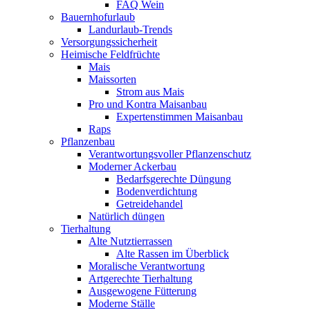
FAQ Wein
Bauernhofurlaub
Landurlaub-Trends
Versorgungssicherheit
Heimische Feldfrüchte
Mais
Maissorten
Strom aus Mais
Pro und Kontra Maisanbau
Expertenstimmen Maisanbau
Raps
Pflanzenbau
Verantwortungsvoller Pflanzenschutz
Moderner Ackerbau
Bedarfsgerechte Düngung
Bodenverdichtung
Getreidehandel
Natürlich düngen
Tierhaltung
Alte Nutztierrassen
Alte Rassen im Überblick
Moralische Verantwortung
Artgerechte Tierhaltung
Ausgewogene Fütterung
Moderne Ställe