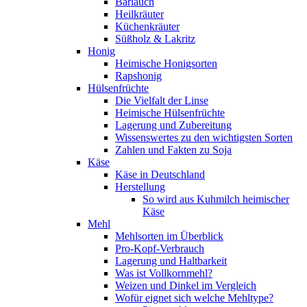
Bärlauch
Heilkräuter
Küchenkräuter
Süßholz & Lakritz
Honig
Heimische Honigsorten
Rapshonig
Hülsenfrüchte
Die Vielfalt der Linse
Heimische Hülsenfrüchte
Lagerung und Zubereitung
Wissenswertes zu den wichtigsten Sorten
Zahlen und Fakten zu Soja
Käse
Käse in Deutschland
Herstellung
So wird aus Kuhmilch heimischer
Käse
Mehl
Mehlsorten im Überblick
Pro-Kopf-Verbrauch
Lagerung und Haltbarkeit
Was ist Vollkornmehl?
Weizen und Dinkel im Vergleich
Wofür eignet sich welche Mehltype?