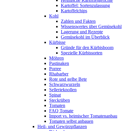
Heimische Kartoffelgerichte
Kartoffel: Sortenzulassung
Kartoffelchips
Kohl
Zahlen und Fakten
Wissenswertes über Gemüsekohl
Lagerung und Rezepte
Gemüsekohl im Überblick
Kürbisse
Gründe für den Kürbisboom
Spezielle Kürbissorten
Möhren
Pastinaken
Porree
Rhabarber
Rote und gelbe Bete
Schwarzwurzeln
Sellerieknollen
Spinat
Steckrüben
Tomaten
FAQ Tomate
Import vs. heimischer Tomatenanbau
Tomaten selbst anbauen
Heil- und Gewürzpflanzen